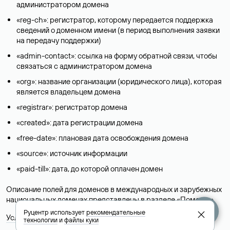
администратором домена
«reg-ch»: регистратор, которому передается поддержка
сведений о доменном имени (в период выполнения заявки
на передачу поддержки)
«admin-contact»: ссылка на форму обратной связи, чтобы
связаться с администратором домена
«org»: название организации (юридического лица), которая
является владельцем домена
«registrar»: регистратор домена
«created»: дата регистрации домена
«free-date»: плановая дата освобождения домена
«source»: источник информации
«paid-till»: дата, до которой оплачен домен
Описание полей для доменов в международных и зарубежных
национальных доменах представлены в разделе «
Помощь
».
Руцентр использует
рекомендательные
Условия использования Whois-сервиса
технологии
и
файлы куки