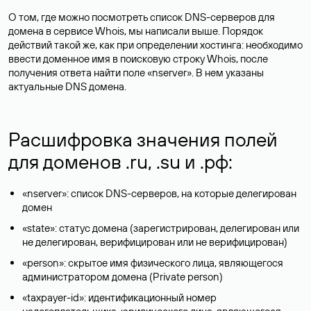
О том, где можно посмотреть список DNS-серверов для
домена в сервисе Whois, мы написали выше. Порядок
действий такой же, как при определении хостинга: необходимо
ввести доменное имя в поисковую строку Whois, после
получения ответа найти поле «nserver». В нем указаны
актуальные DNS домена.
Расшифровка значения полей
для доменов .ru, .su и .рф:
«nserver»: список DNS-серверов, на которые делегирован
домен
«state»: статус домена (зарегистрирован, делегирован или
не делегирован, верифицирован или не верифицирован)
«person»: скрытое имя физического лица, являющегося
администратором домена (Privatе person)
«taxpayer-id»: идентификационный номер