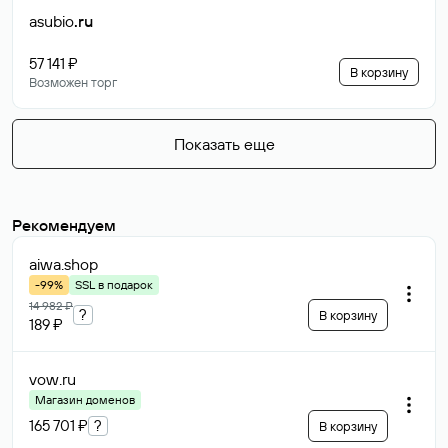
asubio
.ru
57 141 ₽
В корзину
Возможен торг
Показать еще
Рекомендуем
aiwa
.shop
-99%
SSL в подарок
14 982 ₽
?
В корзину
189 ₽
vow
.ru
Магазин доменов
165 701 ₽
?
В корзину