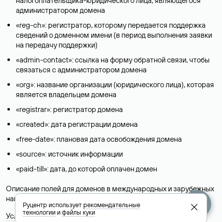
налогоплательщика-юридического лица, являющегося
администратором домена
«reg-ch»: регистратор, которому передается поддержка
сведений о доменном имени (в период выполнения заявки
на передачу поддержки)
«admin-contact»: ссылка на форму обратной связи, чтобы
связаться с администратором домена
«org»: название организации (юридического лица), которая
является владельцем домена
«registrar»: регистратор домена
«created»: дата регистрации домена
«free-date»: плановая дата освобождения домена
«source»: источник информации
«paid-till»: дата, до которой оплачен домен
Описание полей для доменов в международных и зарубежных
национальных доменах представлены в разделе «
Помощь
».
Руцентр использует
рекомендательные
технологии
и
файлы куки
Условия использования Whois-сервиса