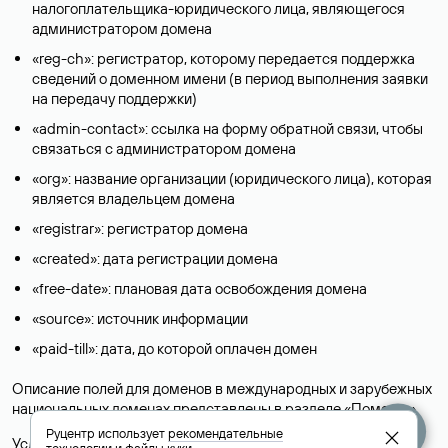
налогоплательщика-юридического лица, являющегося
администратором домена
«reg-ch»: регистратор, которому передается поддержка
сведений о доменном имени (в период выполнения заявки
на передачу поддержки)
«admin-contact»: ссылка на форму обратной связи, чтобы
связаться с администратором домена
«org»: название организации (юридического лица), которая
является владельцем домена
«registrar»: регистратор домена
«created»: дата регистрации домена
«free-date»: плановая дата освобождения домена
«source»: источник информации
«paid-till»: дата, до которой оплачен домен
Описание полей для доменов в международных и зарубежных
национальных доменах представлены в разделе «
Помощь
».
Руцентр использует
рекомендательные
Условия использования Whois-сервиса