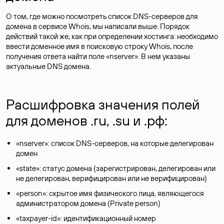
О том, где можно посмотреть список DNS-серверов для
домена в сервисе Whois, мы написали выше. Порядок
действий такой же, как при определении хостинга: необходимо
ввести доменное имя в поисковую строку Whois, после
получения ответа найти поле «nserver». В нем указаны
актуальные DNS домена.
Расшифровка значения полей
для доменов .ru, .su и .рф:
«nserver»: список DNS-серверов, на которые делегирован
домен
«state»: статус домена (зарегистрирован, делегирован или
не делегирован, верифицирован или не верифицирован)
«person»: скрытое имя физического лица, являющегося
администратором домена (Privatе person)
«taxpayer-id»: идентификационный номер