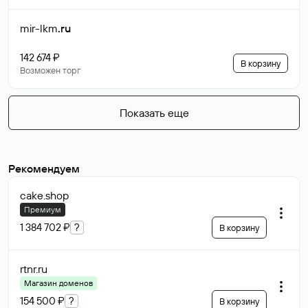
mir-lkm
.ru
142 674 ₽
В корзину
Возможен торг
Показать еще
Рекомендуем
cake
.shop
Премиум
1 384 702 ₽
?
В корзину
rtnr
.ru
Магазин доменов
154 500 ₽
?
В корзину