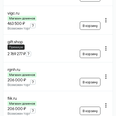
vigc
.ru
Магазин доменов
463 500 ₽
?
В корзину
Возможен торг
gift
.shop
Премиум
2 769 277 ₽
?
В корзину
rgnh
.ru
Магазин доменов
206 000 ₽
?
В корзину
Возможен торг
fiik
.ru
Магазин доменов
206 000 ₽
?
В корзину
Возможен торг