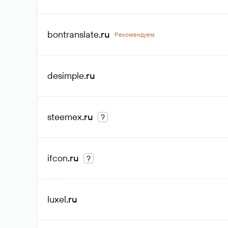
bontranslate
.ru
Рекомендуем
desimple
.ru
steemex
.ru
?
ifcon
.ru
?
luxel
.ru