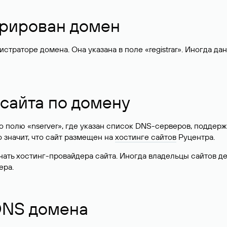
стрирован домен
раторе домена. Она указана в поле «registrar». Иногда да
 сайта по домену
 по полю «nserver», где указан список DNS-серверов, подд
 Это значит, что сайт размещен на
хостинге сайтов
Руцентра.
знать хостинг-провайдера сайта. Иногда владельцы сайтов 
ера.
 DNS домена