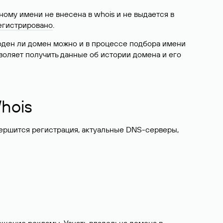
ому имени не внесена в whois и не выдается в
егистрировано
.
боден ли домен можно и в процессе подбора имени
воляет получить данные об истории домена и его
hois
вершится регистрация, актуальные DNS-серверы,