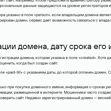
жит сайт, например, чтобы предложить администратору разм
персональные данные
защищаются
на уровне регистраторов 
атора указано в поле «person», если владельцем домена явля
истрирован домен, сервис дает возможность связаться с вла
ации домена, дату срока его
гистрации домена, которая указана в поле «created». Хотя д
оценить, когда был создан сайт.
 «paid-till» с указанием даты, до которой оплачен домен. 
лько при покупке доменного имени, информация о сроках р
ормации, размещенной в интернете. Мошенники часто созда
оверить сайт. Недавно зарегистрированный домен — веский