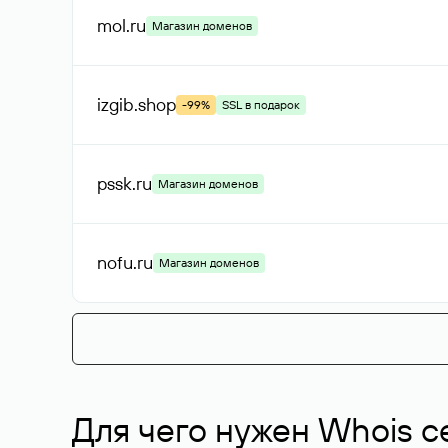
mol
.ru
Магазин доменов
izgib
.shop
-99%
SSL в подарок
pssk
.ru
Магазин доменов
nofu
.ru
Магазин доменов
Для чего нужен Whois с