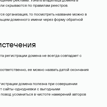
ещение рекламы. Узнать владельца домена в
или скрываются по правилам реестров.
ется организация, то посмотреть название можно в
дельцем доменного имени через форму обратной
 истечения
ата регистрации домена не всегда совпадает с
Соответственно, ее можно назвать датой окончания
егистрации домена полезна при совершении
ют сайты-однодневки с выгодными
 повод усомниться в чистоте намерений авторов