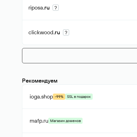
riposa
.ru
?
clickwood
.ru
?
Рекомендуем
ioga
.shop
-99%
SSL в подарок
mafp
.ru
Магазин доменов