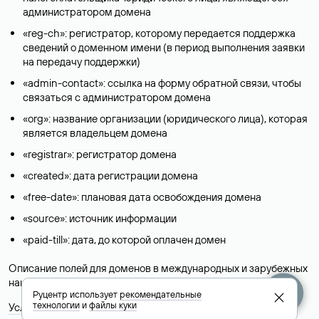
администратором домена
«reg-ch»: регистратор, которому передается поддержка
сведений о доменном имени (в период выполнения заявки
на передачу поддержки)
«admin-contact»: ссылка на форму обратной связи, чтобы
связаться с администратором домена
«org»: название организации (юридического лица), которая
является владельцем домена
«registrar»: регистратор домена
«created»: дата регистрации домена
«free-date»: плановая дата освобождения домена
«source»: источник информации
«paid-till»: дата, до которой оплачен домен
Описание полей для доменов в международных и зарубежных
национальных доменах представлены в разделе «
Помощь
».
Руцентр использует
рекомендательные
технологии
и
файлы куки
Условия использования Whois-сервиса