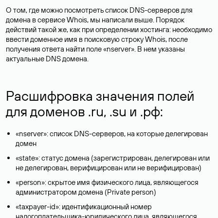
О том, где можно посмотреть список DNS-серверов для
домена в сервисе Whois, мы написали выше. Порядок
действий такой же, как при определении хостинга: необходимо
ввести доменное имя в поисковую строку Whois, после
получения ответа найти поле «nserver». В нем указаны
актуальные DNS домена.
Расшифровка значения полей
для доменов .ru, .su и .рф:
«nserver»: список DNS-серверов, на которые делегирован
домен
«state»: статус домена (зарегистрирован, делегирован или
не делегирован, верифицирован или не верифицирован)
«person»: скрытое имя физического лица, являющегося
администратором домена (Privatе person)
«taxpayer-id»: идентификационный номер
налогоплательщика-юридического лица, являющегося