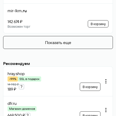
mir-lkm
.ru
142 674 ₽
В корзину
Возможен торг
Показать еще
Рекомендуем
hray
.shop
-99%
SSL в подарок
14 982 ₽
?
В корзину
189 ₽
dfr
.ru
Магазин доменов
669 500 ₽
?
В корзину