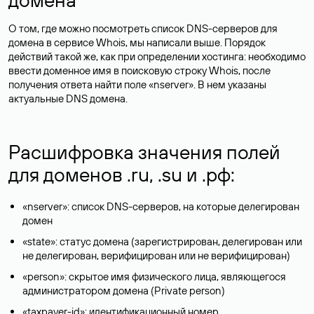
О том, где можно посмотреть список DNS-серверов для
домена в сервисе Whois, мы написали выше. Порядок
действий такой же, как при определении хостинга: необходимо
ввести доменное имя в поисковую строку Whois, после
получения ответа найти поле «nserver». В нем указаны
актуальные DNS домена.
Расшифровка значения полей
для доменов .ru, .su и .рф:
«nserver»: список DNS-серверов, на которые делегирован
домен
«state»: статус домена (зарегистрирован, делегирован или
не делегирован, верифицирован или не верифицирован)
«person»: скрытое имя физического лица, являющегося
администратором домена (Privatе person)
«taxpayer-id»: идентификационный номер