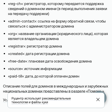
«reg-ch»: регистратор, которому передается поддержка
сведений о доменном имени (в период выполнения заявки
на передачу поддержки)
«admin-contact»: ссылка на форму обратной связи, чтобы
связаться с администратором домена
«org»: название организации (юридического лица), которая
является владельцем домена
«registrar»: регистратор домена
«created»: дата регистрации домена
«free-date»: плановая дата освобождения домена
«source»: источник информации
«paid-till»: дата, до которой оплачен домен
Описание полей для доменов в международных и зарубежных
национальных доменах представлены в разделе «
Помощь
».
Руцентр использует
рекомендательные
Условия использования Whois-сервиса
технологии
и
файлы куки