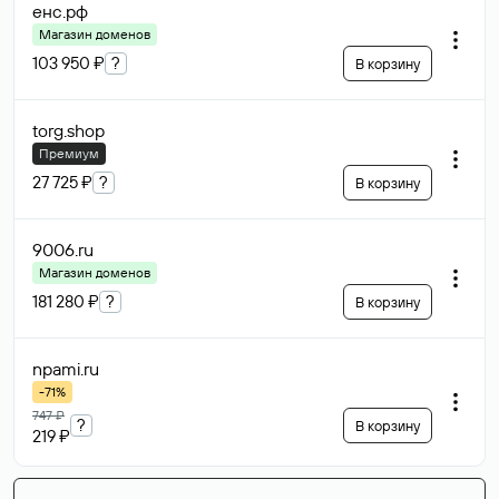
енс
.рф
Магазин доменов
103 950 ₽
?
В корзину
torg
.shop
Премиум
27 725 ₽
?
В корзину
9006
.ru
Магазин доменов
181 280 ₽
?
В корзину
npami
.ru
-71%
747 ₽
?
В корзину
219 ₽