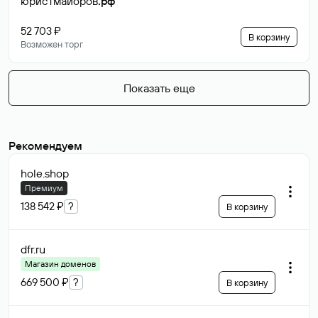
юристмайоров
.рф
52 703 ₽
В корзину
Возможен торг
Показать еще
Рекомендуем
hole
.shop
Премиум
138 542 ₽
?
В корзину
dfr
.ru
Магазин доменов
669 500 ₽
?
В корзину