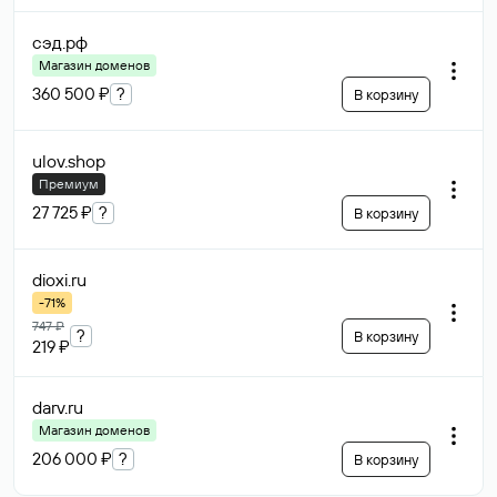
сэд
.рф
Магазин доменов
360 500 ₽
?
В корзину
ulov
.shop
Премиум
27 725 ₽
?
В корзину
dioxi
.ru
-71%
747 ₽
?
В корзину
219 ₽
darv
.ru
Магазин доменов
206 000 ₽
?
В корзину