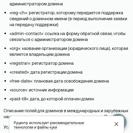
администратором домена
«reg-ch»: регистратор, которому передается поддержка
сведений о доменном имени (в период выполнения заявки
на передачу поддержки)
«admin-contact»: ссылка на форму обратной связи, чтобы
связаться с администратором домена
«org»: название организации (юридического лица), которая
является владельцем домена
«registrar»: регистратор домена
«created»: дата регистрации домена
«free-date»: плановая дата освобождения домена
«source»: источник информации
«paid-till»: дата, до которой оплачен домен
Описание полей для доменов в международных и зарубежных
национальных доменах представлены в разделе «
Помощь
».
Руцентр использует
рекомендательные
Условия использования Whois-сервиса
технологии
и
файлы куки