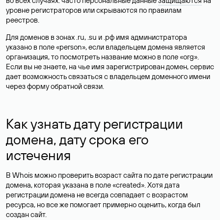
во всех случаях: часто персональные данные
защищаются
на
уровне регистраторов или скрываются по правилам
реестров.
Для доменов в зонах .ru, .su и .рф имя администратора
указано в поле «person», если владельцем домена является
организация, то посмотреть название можно в поле «org».
Если вы не знаете, на чье имя зарегистрирован домен, сервис
дает возможность связаться с владельцем доменного имени
через форму обратной связи.
Как узнать дату регистрации
домена, дату срока его
истечения
В Whois можно проверить возраст сайта по дате регистрации
домена, которая указана в поле «created». Хотя дата
регистрации домена не всегда совпадает с возрастом
ресурса, но все же помогает примерно оценить, когда был
создан сайт.