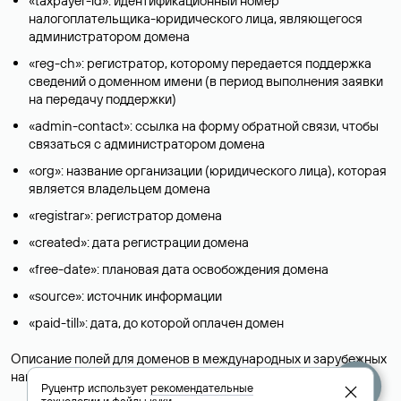
«taxpayer-id»: идентификационный номер
налогоплательщика-юридического лица, являющегося
администратором домена
«reg-ch»: регистратор, которому передается поддержка
сведений о доменном имени (в период выполнения заявки
на передачу поддержки)
«admin-contact»: ссылка на форму обратной связи, чтобы
связаться с администратором домена
«org»: название организации (юридического лица), которая
является владельцем домена
«registrar»: регистратор домена
«created»: дата регистрации домена
«free-date»: плановая дата освобождения домена
«source»: источник информации
«paid-till»: дата, до которой оплачен домен
Описание полей для доменов в международных и зарубежных
национальных доменах представлены в разделе «
Помощь
».
Руцентр использует
рекомендательные