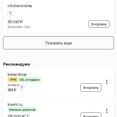
clickwood
.ru
?
151 067 ₽
В корзину
Возможен торг
Показать еще
Рекомендуем
kwaz
.shop
-99%
SSL в подарок
14 982 ₽
?
В корзину
189 ₽
koem
.ru
Магазин доменов
175 000 ₽
?
В корзину