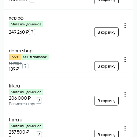
хсв
.рф
Магазин доменов
249 260 ₽
?
В корзину
dobra
.shop
-99%
SSL в подарок
14 982 ₽
?
В корзину
189 ₽
fiik
.ru
Магазин доменов
206 000 ₽
?
В корзину
Возможен торг
tlgh
.ru
Магазин доменов
257 500 ₽
?
В корзину