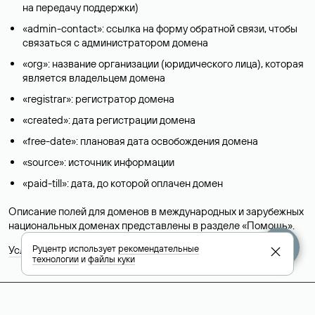
на передачу поддержки)
«admin-contact»: ссылка на форму обратной связи, чтобы
связаться с администратором домена
«org»: название организации (юридического лица), которая
является владельцем домена
«registrar»: регистратор домена
«created»: дата регистрации домена
«free-date»: плановая дата освобождения домена
«source»: источник информации
«paid-till»: дата, до которой оплачен домен
Описание полей для доменов в международных и зарубежных
национальных доменах представлены в разделе «
Помощь
».
Руцентр использует
рекомендательные
Условия использования Whois-сервиса
технологии
и
файлы куки
+7 495 009-13-33
+7 495 994-46-01
Помощь