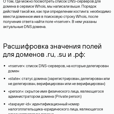
О том, где можно посмотреть список DNS-серверов для
домена в сервисе Whois, мы написали выше. Порядок
действий такой же, как при определении хостинга: необходимо
ввести доменное имя в поисковую строку Whois, после
получения ответа найти поле «nserver». В нем указаны
актуальные DNS домена.
Расшифровка значения полей
для доменов .ru, .su и .рф:
«nserver»: список DNS-серверов, на которые делегирован
домен
«state»: статус домена (зарегистрирован, делегирован или
не делегирован, верифицирован или не верифицирован)
«person»: скрытое имя физического лица, являющегося
администратором домена (Privatе person)
«taxpayer-id»: идентификационный номер
налогоплательщика-юридического лица, являющегося