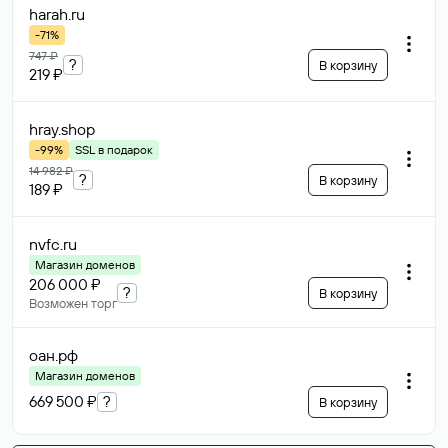
harah
.ru
-71%
747 ₽
?
В корзину
219 ₽
hray
.shop
-99%
SSL в подарок
14 982 ₽
?
В корзину
189 ₽
nvfc
.ru
Магазин доменов
206 000 ₽
?
В корзину
Возможен торг
оан
.рф
Магазин доменов
669 500 ₽
?
В корзину