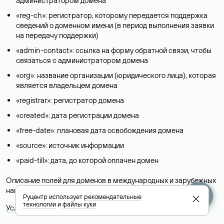
администратором домена
«reg-ch»: регистратор, которому передается поддержка
сведений о доменном имени (в период выполнения заявки
на передачу поддержки)
«admin-contact»: ссылка на форму обратной связи, чтобы
связаться с администратором домена
«org»: название организации (юридического лица), которая
является владельцем домена
«registrar»: регистратор домена
«created»: дата регистрации домена
«free-date»: плановая дата освобождения домена
«source»: источник информации
«paid-till»: дата, до которой оплачен домен
Описание полей для доменов в международных и зарубежных
национальных доменах представлены в разделе «
Помощь
».
Руцентр использует
рекомендательные
технологии
и
файлы куки
Условия использования Whois-сервиса