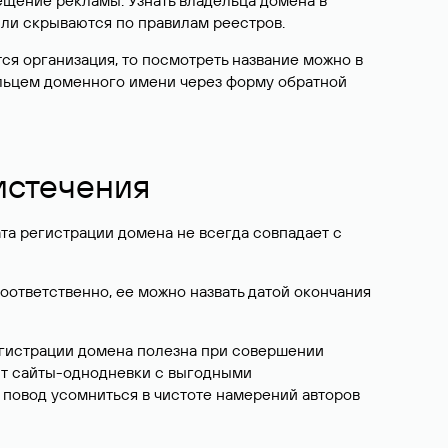
ещение рекламы. Узнать владельца домена в
или скрываются по правилам реестров.
ется организация, то посмотреть название можно в
дельцем доменного имени через форму обратной
 истечения
ата регистрации домена не всегда совпадает с
Соответственно, ее можно назвать датой окончания
егистрации домена полезна при совершении
ют сайты-однодневки с выгодными
 повод усомниться в чистоте намерений авторов