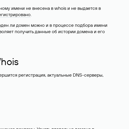
ому имени не внесена в whois и не выдается в
егистрировано
.
боден ли домен можно и в процессе подбора имени
воляет получить данные об истории домена и его
hois
вершится регистрация, актуальные DNS-серверы,