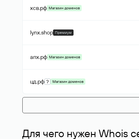
хсв
.рф
Магазин доменов
lynx
.shop
Премиум
апх
.рф
Магазин доменов
цд
.рф
?
Магазин доменов
Для чего нужен Whois с