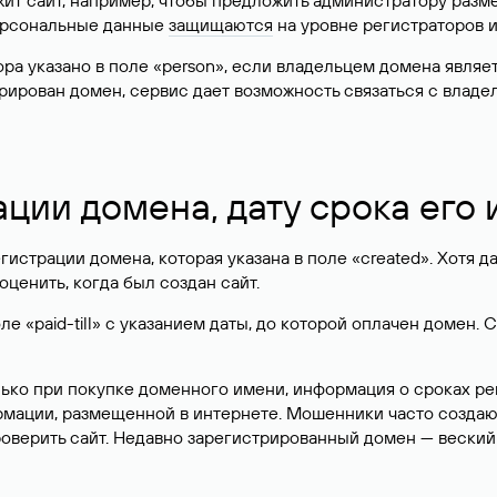
жит сайт, например, чтобы предложить администратору разм
персональные данные
защищаются
на уровне регистраторов 
атора указано в поле «person», если владельцем домена явля
истрирован домен, сервис дает возможность связаться с вла
ации домена, дату срока его
гистрации домена, которая указана в поле «created». Хотя д
оценить, когда был создан сайт.
 «paid-till» с указанием даты, до которой оплачен домен. 
лько при покупке доменного имени, информация о сроках р
ормации, размещенной в интернете. Мошенники часто созда
оверить сайт. Недавно зарегистрированный домен — веский