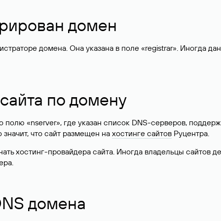
стрирован домен
раторе домена. Она указана в поле «registrar». Иногда да
 сайта по домену
 по полю «nserver», где указан список DNS-серверов, подд
 Это значит, что сайт размещен на
хостинге сайтов
Руцентра.
знать хостинг-провайдера сайта. Иногда владельцы сайтов 
ера.
 DNS домена