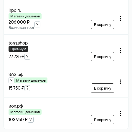
lrpc
.ru
Магазин доменов
206 000 ₽
?
В корзину
Возможен торг
torg
.shop
Премиум
27 725 ₽
?
В корзину
363
.рф
?
Магазин доменов
15 750 ₽
?
В корзину
иох
.рф
Магазин доменов
103 950 ₽
?
В корзину