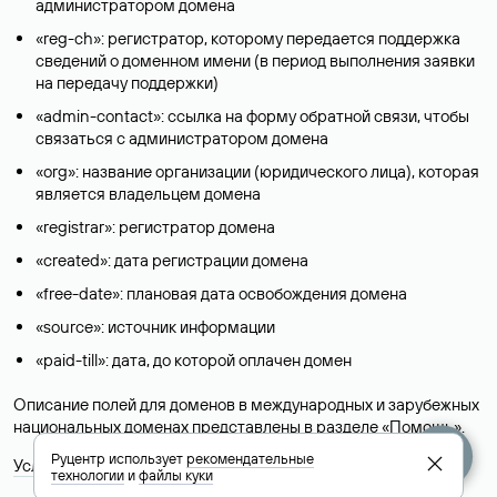
администратором домена
«reg-ch»: регистратор, которому передается поддержка
сведений о доменном имени (в период выполнения заявки
на передачу поддержки)
«admin-contact»: ссылка на форму обратной связи, чтобы
связаться с администратором домена
«org»: название организации (юридического лица), которая
является владельцем домена
«registrar»: регистратор домена
«created»: дата регистрации домена
«free-date»: плановая дата освобождения домена
«source»: источник информации
«paid-till»: дата, до которой оплачен домен
Описание полей для доменов в международных и зарубежных
национальных доменах представлены в разделе «
Помощь
».
Руцентр использует
рекомендательные
Условия использования Whois-сервиса
технологии
и
файлы куки