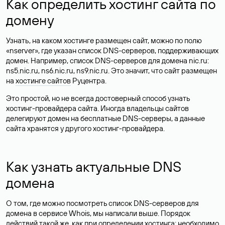
Как определить хостинг сайта по
домену
Узнать, на каком хостинге размещен сайт, можно по полю
«nserver», где указан список DNS-серверов, поддерживающих
домен. Например, список DNS-серверов для домена nic.ru:
ns5.nic.ru, ns6.nic.ru, ns9.nic.ru. Это значит, что сайт размещен
на
хостинге сайтов
Руцентра.
Это простой, но не всегда достоверный способ узнать
хостинг-провайдера сайта. Иногда владельцы сайтов
делегируют домен на бесплатные DNS-серверы, а данные
сайта хранятся у другого хостинг-провайдера.
Как узнать актуальные DNS
домена
О том, где можно посмотреть список DNS-серверов для
домена в сервисе Whois, мы написали выше. Порядок
действий такой же, как при определении хостинга: необходимо