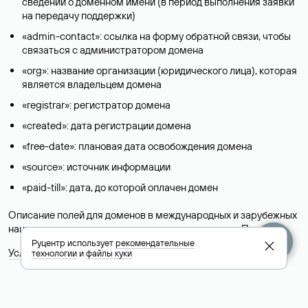
сведений о доменном имени (в период выполнения заявки
на передачу поддержки)
«admin-contact»: ссылка на форму обратной связи, чтобы
связаться с администратором домена
«org»: название организации (юридического лица), которая
является владельцем домена
«registrar»: регистратор домена
«created»: дата регистрации домена
«free-date»: плановая дата освобождения домена
«source»: источник информации
«paid-till»: дата, до которой оплачен домен
Описание полей для доменов в международных и зарубежных
национальных доменах представлены в разделе «
Помощь
».
Руцентр использует
рекомендательные
Условия использования Whois-сервиса
технологии
и
файлы куки