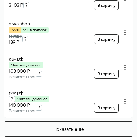
3 103 ₽
?
В корзину
aiwa
.shop
-99%
SSL в подарок
14 982 ₽
?
В корзину
189 ₽
кач
.рф
Магазин доменов
103 000 ₽
?
В корзину
Возможен торг
рзк
.рф
?
Магазин доменов
140 000 ₽
?
В корзину
Возможен торг
Показать еще