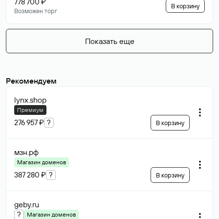
778 700 ₽
В корзину
Возможен торг
Показать еще
Рекомендуем
lynx
.shop
Премиум
276 957 ₽
?
В корзину
мзн
.рф
Магазин доменов
387 280 ₽
?
В корзину
geby
.ru
?
Магазин доменов