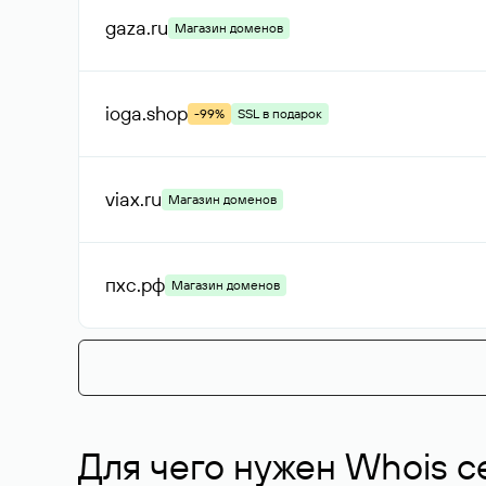
gaza
.ru
Магазин доменов
ioga
.shop
-99%
SSL в подарок
viax
.ru
Магазин доменов
пхс
.рф
Магазин доменов
Для чего нужен Whois с