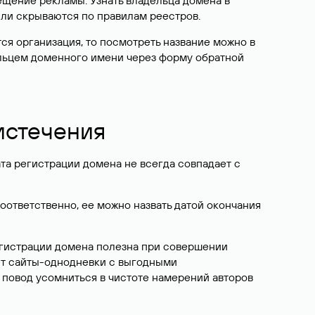
ещение рекламы. Узнать владельца домена в
или скрываются по правилам реестров.
ется организация, то посмотреть название можно в
дельцем доменного имени через форму обратной
 истечения
ата регистрации домена не всегда совпадает с
Соответственно, ее можно назвать датой окончания
егистрации домена полезна при совершении
ют сайты-однодневки с выгодными
 повод усомниться в чистоте намерений авторов