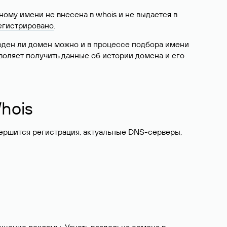
ому имени не внесена в whois и не выдается в
егистрировано
.
боден ли домен можно и в процессе подбора имени
воляет получить данные об истории домена и его
hois
вершится регистрация, актуальные DNS-серверы,