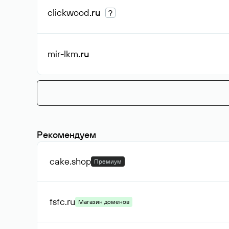
clickwood
.ru
?
mir-lkm
.ru
Рекомендуем
cake
.shop
Премиум
fsfc
.ru
Магазин доменов