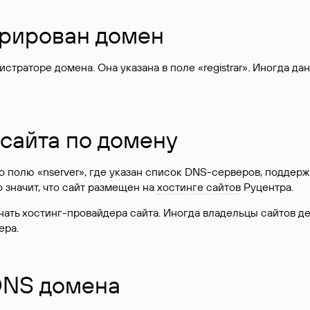
стрирован домен
раторе домена. Она указана в поле «registrar». Иногда да
 сайта по домену
 по полю «nserver», где указан список DNS-серверов, подд
 Это значит, что сайт размещен на
хостинге сайтов
Руцентра.
знать хостинг-провайдера сайта. Иногда владельцы сайтов 
ера.
 DNS домена