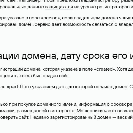
жит сайт, например, чтобы предложить администратору разм
персональные данные
защищаются
на уровне регистраторов 
атора указано в поле «person», если владельцем домена явля
истрирован домен, сервис дает возможность связаться с вла
ации домена, дату срока его
гистрации домена, которая указана в поле «created». Хотя д
оценить, когда был создан сайт.
 «paid-till» с указанием даты, до которой оплачен домен. 
лько при покупке доменного имени, информация о сроках р
ормации, размещенной в интернете. Мошенники часто созда
оверить сайт. Недавно зарегистрированный домен — веский