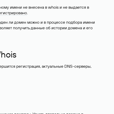
ому имени не внесена в whois и не выдается в
егистрировано
.
боден ли домен можно и в процессе подбора имени
воляет получить данные об истории домена и его
hois
вершится регистрация, актуальные DNS-серверы,