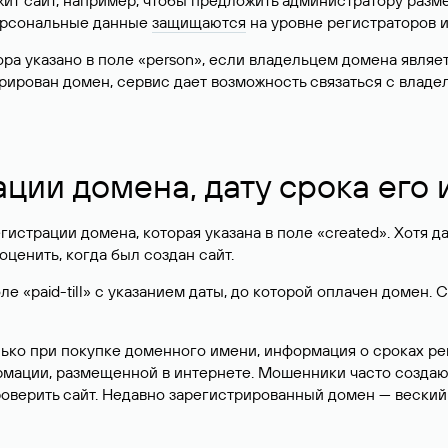
жит сайт, например, чтобы предложить администратору разм
персональные данные
защищаются
на уровне регистраторов 
атора указано в поле «person», если владельцем домена явля
истрирован домен, сервис дает возможность связаться с вла
ации домена, дату срока его
гистрации домена, которая указана в поле «created». Хотя д
оценить, когда был создан сайт.
 «paid-till» с указанием даты, до которой оплачен домен. 
лько при покупке доменного имени, информация о сроках р
ормации, размещенной в интернете. Мошенники часто созда
оверить сайт. Недавно зарегистрированный домен — веский