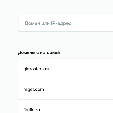
Домены с историей
gidrosfera
.ru
reget
.com
firefin
.ru