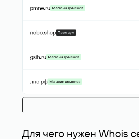
pmne
.ru
Магазин доменов
nebo
.shop
Премиум
gsih
.ru
Магазин доменов
лпе
.рф
Магазин доменов
Для чего нужен Whois с