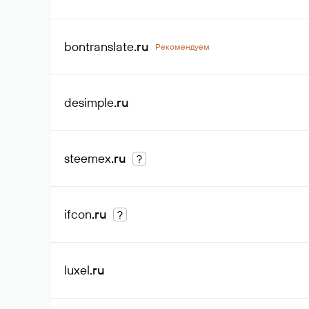
bontranslate
.ru
Рекомендуем
desimple
.ru
steemex
.ru
?
ifcon
.ru
?
luxel
.ru