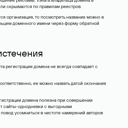
ещение рекламы. Узнать владельца домена в
или скрываются по правилам реестров.
ется организация, то посмотреть название можно в
дельцем доменного имени через форму обратной
 истечения
ата регистрации домена не всегда совпадает с
Соответственно, ее можно назвать датой окончания
егистрации домена полезна при совершении
ют сайты-однодневки с выгодными
 повод усомниться в чистоте намерений авторов