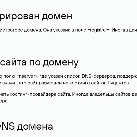
стрирован домен
раторе домена. Она указана в поле «registrar». Иногда да
 сайта по домену
 по полю «nserver», где указан список DNS-серверов, подд
 Это значит, что сайт размещен на
хостинге сайтов
Руцентра.
знать хостинг-провайдера сайта. Иногда владельцы сайтов 
ера.
 DNS домена