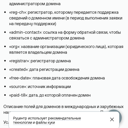
администратором домена
«reg-ch»: регистратор, которому передается поддержка
сведений о доменном имени (в период выполнения заявки
на передачу поддержки)
«admin-contact»: ссылка на форму обратной связи, чтобы
связаться с администратором домена
«org»: название организации (юридического лица), которая
является владельцем домена
«registrar»: регистратор домена
«created»: дата регистрации домена
«free-date»: плановая дата освобождения домена
«source»: источник информации
«paid-till»: дата, до которой оплачен домен
Описание полей для доменов в международных и зарубежных
национальных доменах представлены в разделе «
Помощь
».
Руцентр использует
рекомендательные
Условия использования Whois-сервиса
технологии
и
файлы куки