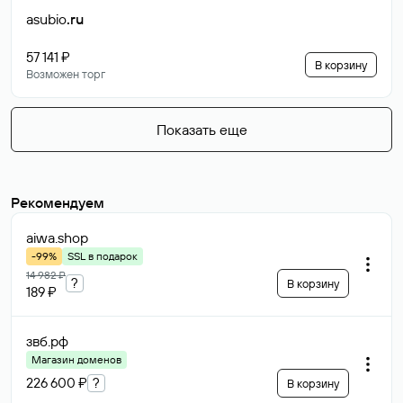
asubio
.ru
57 141 ₽
В корзину
Возможен торг
Показать еще
Рекомендуем
aiwa
.shop
-99%
SSL в подарок
14 982 ₽
?
В корзину
189 ₽
звб
.рф
Магазин доменов
226 600 ₽
?
В корзину