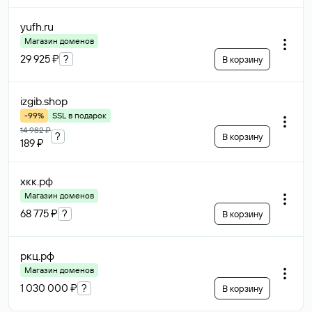
yufh
.ru
Магазин доменов
29 925 ₽
?
В корзину
izgib
.shop
-99%
SSL в подарок
14 982 ₽
?
В корзину
189 ₽
хкк
.рф
Магазин доменов
68 775 ₽
?
В корзину
ркц
.рф
Магазин доменов
1 030 000 ₽
?
В корзину