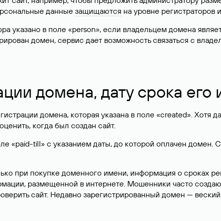
жит сайт, например, чтобы предложить администратору разм
персональные данные
защищаются
на уровне регистраторов 
атора указано в поле «person», если владельцем домена явля
истрирован домен, сервис дает возможность связаться с вла
ации домена, дату срока его
гистрации домена, которая указана в поле «created». Хотя д
оценить, когда был создан сайт.
 «paid-till» с указанием даты, до которой оплачен домен. 
лько при покупке доменного имени, информация о сроках р
ормации, размещенной в интернете. Мошенники часто созда
оверить сайт. Недавно зарегистрированный домен — веский