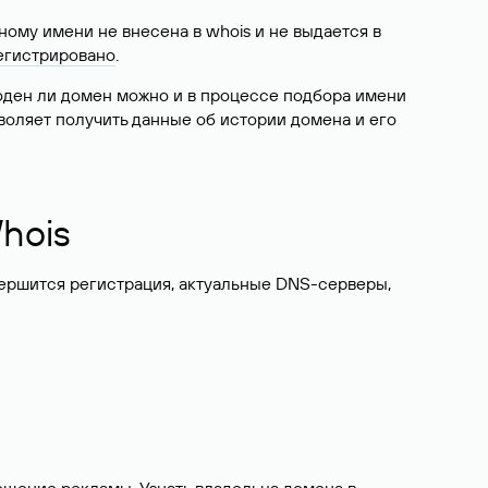
ому имени не внесена в whois и не выдается в
егистрировано
.
боден ли домен можно и в процессе подбора имени
воляет получить данные об истории домена и его
hois
вершится регистрация, актуальные DNS-серверы,