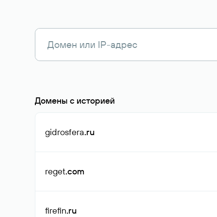
Домены с историей
gidrosfera
.ru
reget
.com
firefin
.ru