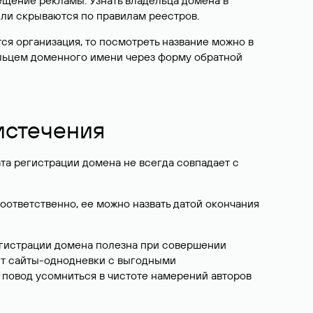
ещение рекламы. Узнать владельца домена в
или скрываются по правилам реестров.
ется организация, то посмотреть название можно в
дельцем доменного имени через форму обратной
 истечения
ата регистрации домена не всегда совпадает с
Соответственно, ее можно назвать датой окончания
егистрации домена полезна при совершении
ют сайты-однодневки с выгодными
 повод усомниться в чистоте намерений авторов