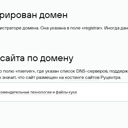
стрирован домен
раторе домена. Она указана в поле «registrar». Иногда да
 сайта по домену
 по полю «nserver», где указан список DNS-серверов, подд
 Это значит, что сайт размещен на
хостинге сайтов
Руцентра.
знать хостинг-провайдера сайта. Иногда владельцы сайтов 
комендательные технологии
и
файлы куки
ера.
 DNS домена