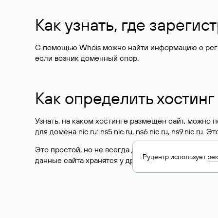
Как узнать, где зареги
С помощью Whois можно найти информацию о регист
если возник доменный спор.
Как определить хостинг
Узнать, на каком хостинге размещен сайт, можно
для домена nic.ru: ns5.nic.ru, ns6.nic.ru, ns9.nic.ru.
Это простой, но не всегда достоверный способ у
Руцентр использует
ре
данные сайта хранятся у другого хостинг-провайд
Как узнать актуальные