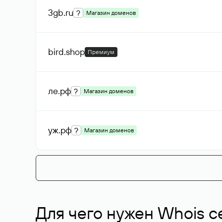
3gb
.ru
?
Магазин доменов
bird
.shop
Премиум
ле
.рф
?
Магазин доменов
уж
.рф
?
Магазин доменов
Для чего нужен Whois с