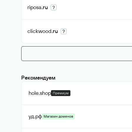
riposa
.ru
?
clickwood
.ru
?
Рекомендуем
hole
.shop
Премиум
уд
.рф
Магазин доменов