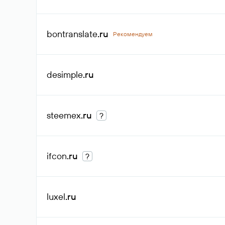
bontranslate
.ru
Рекомендуем
desimple
.ru
steemex
.ru
?
ifcon
.ru
?
luxel
.ru