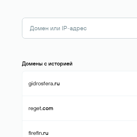
Домены с историей
gidrosfera
.ru
reget
.com
firefin
.ru