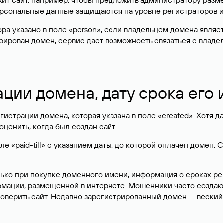
жит сайт, например, чтобы предложить администратору разм
персональные данные
защищаются
на уровне регистраторов 
атора указано в поле «person», если владельцем домена явля
истрирован домен, сервис дает возможность связаться с вла
ации домена, дату срока его
гистрации домена, которая указана в поле «created». Хотя д
оценить, когда был создан сайт.
 «paid-till» с указанием даты, до которой оплачен домен. 
лько при покупке доменного имени, информация о сроках р
ормации, размещенной в интернете. Мошенники часто созда
оверить сайт. Недавно зарегистрированный домен — веский