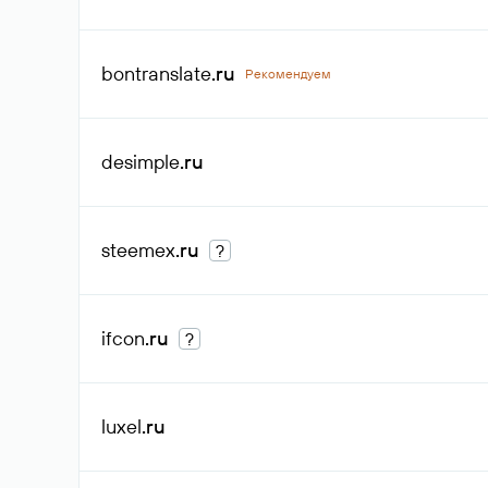
bontranslate
.ru
Рекомендуем
desimple
.ru
steemex
.ru
?
ifcon
.ru
?
luxel
.ru