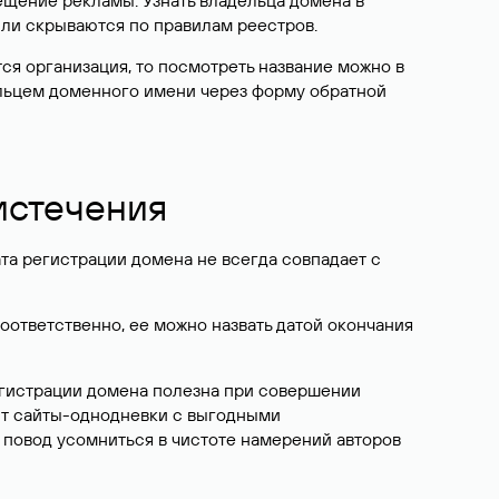
ещение рекламы. Узнать владельца домена в
или скрываются по правилам реестров.
ется организация, то посмотреть название можно в
дельцем доменного имени через форму обратной
 истечения
ата регистрации домена не всегда совпадает с
Соответственно, ее можно назвать датой окончания
егистрации домена полезна при совершении
ют сайты-однодневки с выгодными
 повод усомниться в чистоте намерений авторов