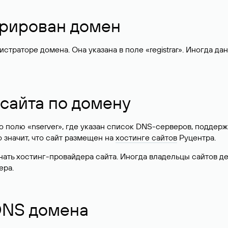
стрирован домен
раторе домена. Она указана в поле «registrar». Иногда да
 сайта по домену
 по полю «nserver», где указан список DNS-серверов, подд
 Это значит, что сайт размещен на
хостинге сайтов
Руцентра.
знать хостинг-провайдера сайта. Иногда владельцы сайтов 
ера.
 DNS домена