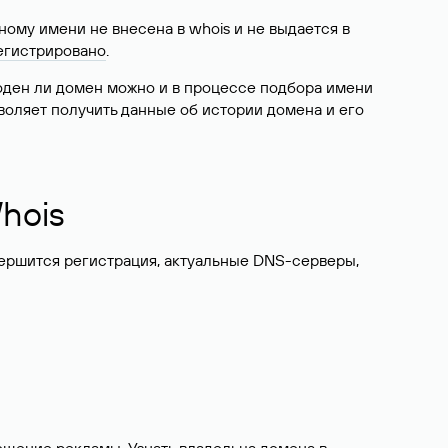
ому имени не внесена в whois и не выдается в
егистрировано
.
боден ли домен можно и в процессе подбора имени
воляет получить данные об истории домена и его
hois
вершится регистрация, актуальные DNS-серверы,