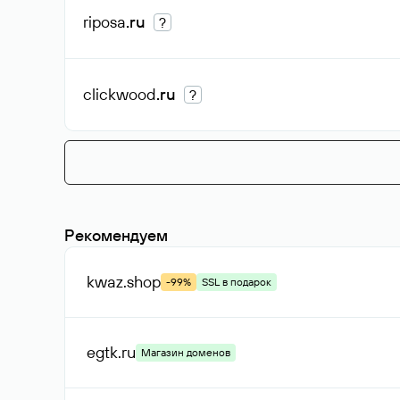
riposa
.ru
?
clickwood
.ru
?
Рекомендуем
kwaz
.shop
-99%
SSL в подарок
egtk
.ru
Магазин доменов