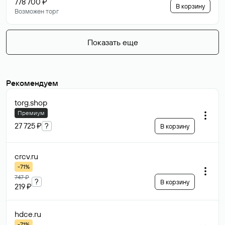
778 700 ₽
В корзину
Возможен торг
Показать еще
Рекомендуем
torg
.shop
Премиум
27 725 ₽
?
В корзину
crcv
.ru
-71%
747 ₽
?
В корзину
219 ₽
hdce
.ru
-71%