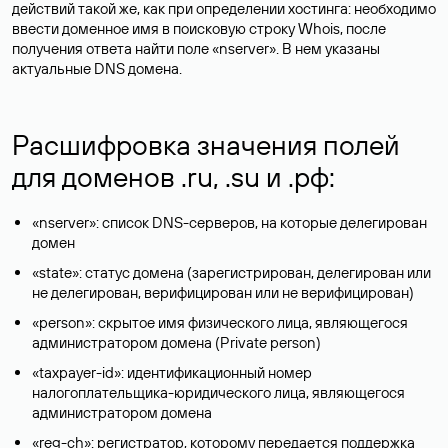
действий такой же, как при определении хостинга: необходимо
ввести доменное имя в поисковую строку Whois, после
получения ответа найти поле «nserver». В нем указаны
актуальные DNS домена.
Расшифровка значения полей
для доменов .ru, .su и .рф:
«nserver»: список DNS-серверов, на которые делегирован
домен
«state»: статус домена (зарегистрирован, делегирован или
не делегирован, верифицирован или не верифицирован)
«person»: скрытое имя физического лица, являющегося
администратором домена (Privatе person)
«taxpayer-id»: идентификационный номер
налогоплательщика-юридического лица, являющегося
администратором домена
«reg-ch»: регистратор, которому передается поддержка