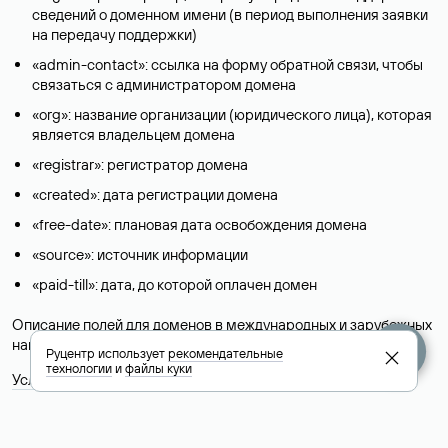
сведений о доменном имени (в период выполнения заявки
на передачу поддержки)
«admin-contact»: ссылка на форму обратной связи, чтобы
связаться с администратором домена
«org»: название организации (юридического лица), которая
является владельцем домена
«registrar»: регистратор домена
«created»: дата регистрации домена
«free-date»: плановая дата освобождения домена
«source»: источник информации
«paid-till»: дата, до которой оплачен домен
Описание полей для доменов в международных и зарубежных
национальных доменах представлены в разделе «
Помощь
».
Руцентр использует
рекомендательные
технологии
и
файлы куки
Условия использования Whois-сервиса