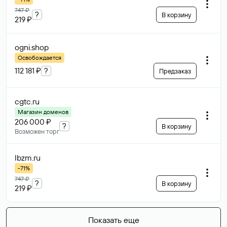
747 ₽
?
В корзину
219 ₽
ogni
.shop
Освобождается
112 181 ₽
?
Предзаказ
cgtc
.ru
Магазин доменов
206 000 ₽
?
В корзину
Возможен торг
lbzm
.ru
-71%
747 ₽
?
В корзину
219 ₽
Показать еще