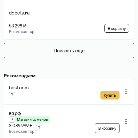
dcpets
.ru
53 298 ₽
В корзину
Возможен торг
Показать еще
Рекомендуем
best
.com
?
Купить
вя
.рф
?
Магазин доменов
3 089 999 ₽
?
В корзину
Возможен торг