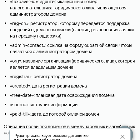
«taxpayer-id»: идентификационный номер
налогоплательщика-юридического лица, являющегося
администратором домена
«reg-ch»: регистратор, которому передается поддержка
сведений о доменном имени (в период выполнения заявки
на передачу поддержки)
«admin-contact»: ссылка на форму обратной связи, чтобы
связаться с администратором домена
«org»: название организации (юридического лица), которая
является владельцем домена
«registrar»: регистратор домена
«created»: дата регистрации домена
«free-date»: плановая дата освобождения домена
«source»: источник информации
«paid-till»: дата, до которой оплачен домен
Описание полей для доменов в международных и зарубежных
национальных доменах представлены в разделе «
Помощь
».
Руцентр использует
рекомендательные