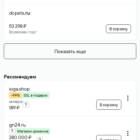
dcpets
.ru
53 298 ₽
В корзину
Возможен торг
Показать еще
Рекомендуем
ioga
.shop
-99%
SSL в подарок
14 982 ₽
?
В корзину
189 ₽
gn24
.ru
?
Магазин доменов
280 000 ₽
?