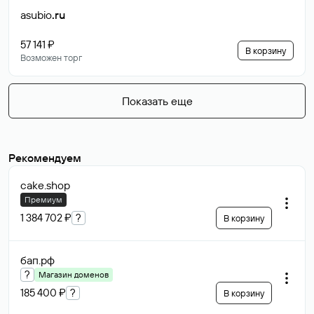
asubio
.ru
57 141 ₽
В корзину
Возможен торг
Показать еще
Рекомендуем
cake
.shop
Премиум
1 384 702 ₽
?
В корзину
бап
.рф
?
Магазин доменов
185 400 ₽
?
В корзину