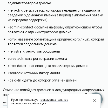
администратором домена
«reg-ch»: регистратор, которому передается поддержка
сведений о доменном имени (в период выполнения заявки
на передачу поддержки)
«admin-contact»: ссылка на форму обратной связи, чтобы
связаться с администратором домена
«org»: название организации (юридического лица), которая
является владельцем домена
«registrar»: регистратор домена
«created»: дата регистрации домена
«free-date»: плановая дата освобождения домена
«source»: источник информации
«paid-till»: дата, до которой оплачен домен
Описание полей для доменов в международных и зарубежных
национальных доменах представлены в разделе «
Помощь
».
Руцентр использует
рекомендательные
Условия использования Whois-сервиса
технологии
и
файлы куки