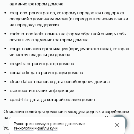
администратором домена
«reg-ch»: регистратор, которому передается поддержка
сведений о доменном имени (в период выполнения заявки
на передачу поддержки)
«admin-contact»: ссылка на форму обратной связи, чтобы
связаться с администратором домена
«org»: название организации (юридического лица), которая
является владельцем домена
«registrar»: регистратор домена
«created»: дата регистрации домена
«free-date»: плановая дата освобождения домена
«source»: источник информации
«paid-till»: дата, до которой оплачен домен
Описание полей для доменов в международных и зарубежных
национальных доменах представлены в разделе «
Помощь
».
Руцентр использует
рекомендательные
Условия использования Whois-сервиса
технологии
и
файлы куки