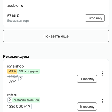
asubio
.ru
57 141 ₽
В корзину
Возможен торг
Показать еще
Рекомендуем
ioga
.shop
-99%
SSL в подарок
14 982 ₽
?
В корзину
189 ₽
reb
.ru
?
Магазин доменов
1 236 000 ₽
?
В корзину