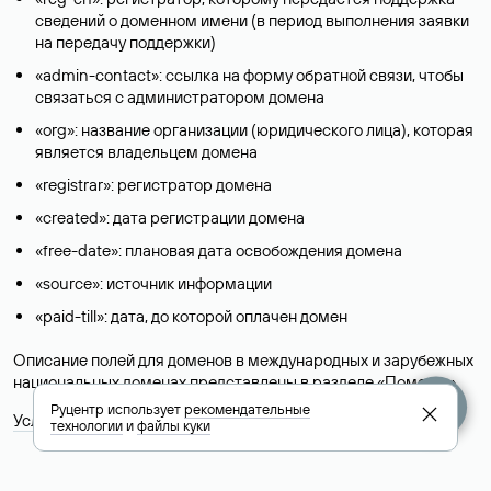
сведений о доменном имени (в период выполнения заявки
на передачу поддержки)
«admin-contact»: ссылка на форму обратной связи, чтобы
связаться с администратором домена
«org»: название организации (юридического лица), которая
является владельцем домена
«registrar»: регистратор домена
«created»: дата регистрации домена
«free-date»: плановая дата освобождения домена
«source»: источник информации
«paid-till»: дата, до которой оплачен домен
Описание полей для доменов в международных и зарубежных
национальных доменах представлены в разделе «
Помощь
».
Руцентр использует
рекомендательные
Условия использования Whois-сервиса
технологии
и
файлы куки