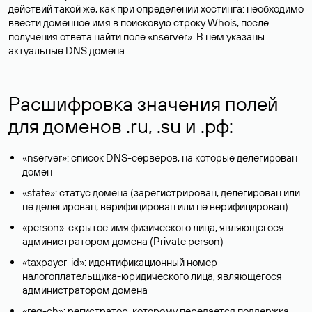
действий такой же, как при определении хостинга: необходимо
ввести доменное имя в поисковую строку Whois, после
получения ответа найти поле «nserver». В нем указаны
актуальные DNS домена.
Расшифровка значения полей
для доменов .ru, .su и .рф:
«nserver»: список DNS-серверов, на которые делегирован
домен
«state»: статус домена (зарегистрирован, делегирован или
не делегирован, верифицирован или не верифицирован)
«person»: скрытое имя физического лица, являющегося
администратором домена (Privatе person)
«taxpayer-id»: идентификационный номер
налогоплательщика-юридического лица, являющегося
администратором домена
«reg-ch»: регистратор, которому передается поддержка