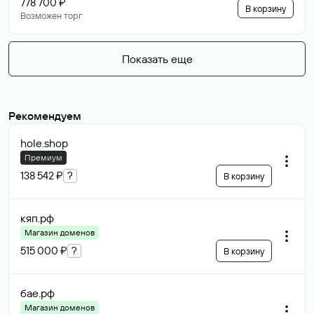
778 700 ₽
В корзину
Возможен торг
Показать еще
Рекомендуем
hole
.shop
Премиум
138 542 ₽
?
В корзину
кяп
.рф
Магазин доменов
515 000 ₽
?
В корзину
бае
.рф
Магазин доменов