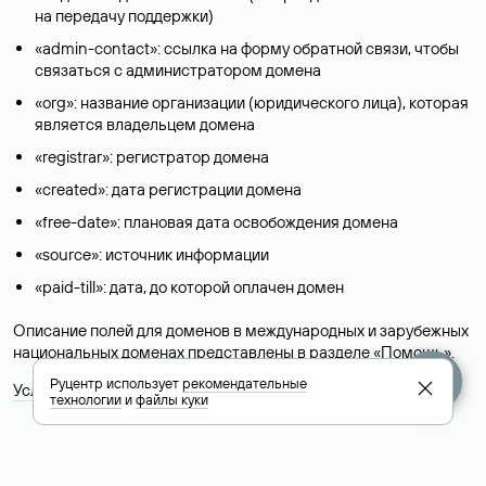
на передачу поддержки)
«admin-contact»: ссылка на форму обратной связи, чтобы
связаться с администратором домена
«org»: название организации (юридического лица), которая
является владельцем домена
«registrar»: регистратор домена
«created»: дата регистрации домена
«free-date»: плановая дата освобождения домена
«source»: источник информации
«paid-till»: дата, до которой оплачен домен
Описание полей для доменов в международных и зарубежных
национальных доменах представлены в разделе «
Помощь
».
Руцентр использует
рекомендательные
Условия использования Whois-сервиса
технологии
и
файлы куки
+7 495 009-13-33
+7 495 994-46-01