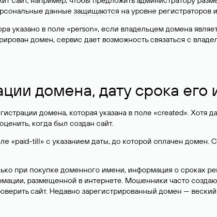
жит сайт, например, чтобы предложить администратору разм
персональные данные
защищаются
на уровне регистраторов 
атора указано в поле «person», если владельцем домена явля
истрирован домен, сервис дает возможность связаться с вла
ации домена, дату срока его
гистрации домена, которая указана в поле «created». Хотя д
оценить, когда был создан сайт.
 «paid-till» с указанием даты, до которой оплачен домен. 
лько при покупке доменного имени, информация о сроках р
ормации, размещенной в интернете. Мошенники часто созда
оверить сайт. Недавно зарегистрированный домен — веский