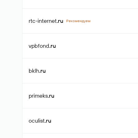
rtc-internet
.ru
Рекомендуем
vpbfond
.ru
bklh
.ru
primeks
.ru
oculist
.ru