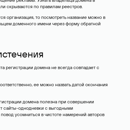
ещение рекламы. Узнать владельца домена в
или скрываются по правилам реестров.
ется организация, то посмотреть название можно в
дельцем доменного имени через форму обратной
 истечения
ата регистрации домена не всегда совпадает с
Соответственно, ее можно назвать датой окончания
егистрации домена полезна при совершении
ют сайты-однодневки с выгодными
 повод усомниться в чистоте намерений авторов