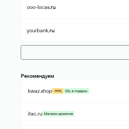
ooo-locas
.ru
yourbank
.ru
Рекомендуем
kwaz
.shop
-99%
SSL в подарок
itac
.ru
Магазин доменов