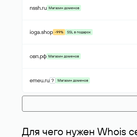
nssh
.ru
Магазин доменов
ioga
.shop
-99%
SSL в подарок
овп
.рф
Магазин доменов
emeu
.ru
?
Магазин доменов
Для чего нужен Whois с