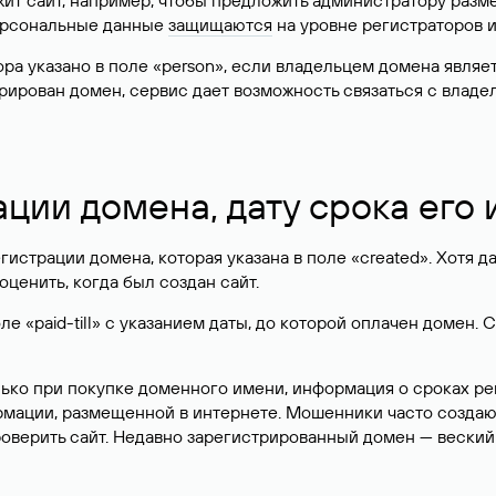
жит сайт, например, чтобы предложить администратору разм
персональные данные
защищаются
на уровне регистраторов 
атора указано в поле «person», если владельцем домена явля
истрирован домен, сервис дает возможность связаться с вла
ации домена, дату срока его
гистрации домена, которая указана в поле «created». Хотя д
оценить, когда был создан сайт.
 «paid-till» с указанием даты, до которой оплачен домен. 
лько при покупке доменного имени, информация о сроках р
ормации, размещенной в интернете. Мошенники часто созда
оверить сайт. Недавно зарегистрированный домен — веский