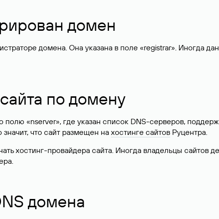
стрирован домен
раторе домена. Она указана в поле «registrar». Иногда да
 сайта по домену
 по полю «nserver», где указан список DNS-серверов, подд
 Это значит, что сайт размещен на
хостинге сайтов
Руцентра.
знать хостинг-провайдера сайта. Иногда владельцы сайтов 
ера.
 DNS домена