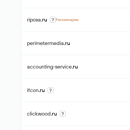
riposa
.ru
?
Рекомендуем
perimetermedia
.ru
accounting-service
.ru
ifcon
.ru
?
clickwood
.ru
?