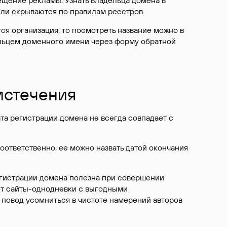
ещение рекламы. Узнать владельца домена в
или скрываются по правилам реестров.
ется организация, то посмотреть название можно в
дельцем доменного имени через форму обратной
 истечения
ата регистрации домена не всегда совпадает с
Соответственно, ее можно назвать датой окончания
егистрации домена полезна при совершении
ют сайты-однодневки с выгодными
 повод усомниться в чистоте намерений авторов