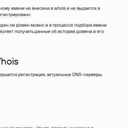
ому имени не внесена в whois и не выдается в
егистрировано
.
боден ли домен можно и в процессе подбора имени
воляет получить данные об истории домена и его
hois
вершится регистрация, актуальные DNS-серверы,