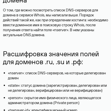
О том, где можно посмотреть список DNS-серверов для
домена в сервисе Whois, мы написали выше. Порядок
действий такой же, как при определении хостинга: необходимо
ввести доменное имя в поисковую строку Whois, после
получения ответа найти поле «nserver». В нем указаны
актуальные DNS домена.
Расшифровка значения полей
для доменов .ru, .su и .рф:
«nserver»: список DNS-серверов, на которые делегирован
домен
«state»: статус домена (зарегистрирован, делегирован или
не делегирован, верифицирован или не верифицирован)
«person»: скрытое имя физического лица, являющегося
администратором домена (Privatе person)
«taxpayer-id»: идентификационный номер