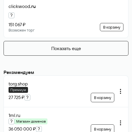
clickwood
.ru
?
151 067 ₽
В корзину
Возможен торг
Показать еще
Рекомендуем
torg
.shop
Премиум
27 725 ₽
?
В корзину
1ml
.ru
?
Магазин доменов
36 050 000 ₽
?
В корзину