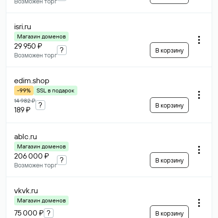
Возможен торг
isri
.ru
Магазин доменов
29 950 ₽
?
В корзину
Возможен торг
edim
.shop
-99%
SSL в подарок
14 982 ₽
?
В корзину
189 ₽
ablc
.ru
Магазин доменов
206 000 ₽
?
В корзину
Возможен торг
vkvk
.ru
Магазин доменов
75 000 ₽
?
В корзину