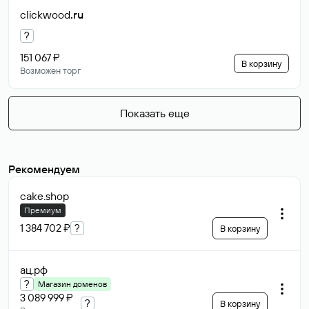
clickwood
.ru
?
151 067 ₽
В корзину
Возможен торг
Показать еще
Рекомендуем
cake
.shop
Премиум
1 384 702 ₽
?
В корзину
ац
.рф
?
Магазин доменов
3 089 999 ₽
?
В корзину