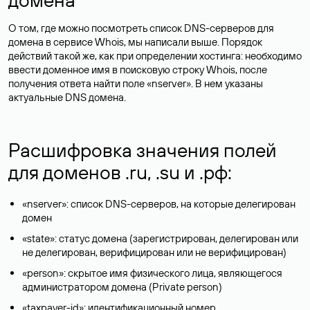
О том, где можно посмотреть список DNS-серверов для
домена в сервисе Whois, мы написали выше. Порядок
действий такой же, как при определении хостинга: необходимо
ввести доменное имя в поисковую строку Whois, после
получения ответа найти поле «nserver». В нем указаны
актуальные DNS домена.
Расшифровка значения полей
для доменов .ru, .su и .рф:
«nserver»: список DNS-серверов, на которые делегирован
домен
«state»: статус домена (зарегистрирован, делегирован или
не делегирован, верифицирован или не верифицирован)
«person»: скрытое имя физического лица, являющегося
администратором домена (Privatе person)
«taxpayer-id»: идентификационный номер