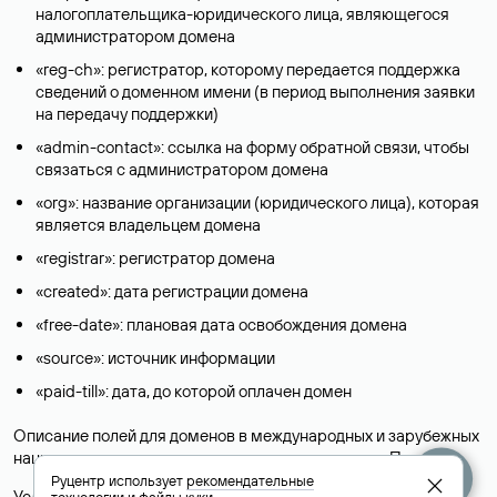
налогоплательщика-юридического лица, являющегося
администратором домена
«reg-ch»: регистратор, которому передается поддержка
сведений о доменном имени (в период выполнения заявки
на передачу поддержки)
«admin-contact»: ссылка на форму обратной связи, чтобы
связаться с администратором домена
«org»: название организации (юридического лица), которая
является владельцем домена
«registrar»: регистратор домена
«created»: дата регистрации домена
«free-date»: плановая дата освобождения домена
«source»: источник информации
«paid-till»: дата, до которой оплачен домен
Описание полей для доменов в международных и зарубежных
национальных доменах представлены в разделе «
Помощь
».
Руцентр использует
рекомендательные
Условия использования Whois-сервиса