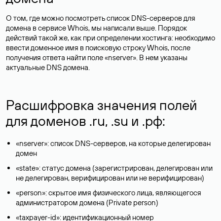
О том, где можно посмотреть список DNS-серверов для
домена в сервисе Whois, мы написали выше. Порядок
действий такой же, как при определении хостинга: необходимо
ввести доменное имя в поисковую строку Whois, после
получения ответа найти поле «nserver». В нем указаны
актуальные DNS домена.
Расшифровка значения полей
для доменов .ru, .su и .рф:
«nserver»: список DNS-серверов, на которые делегирован
домен
«state»: статус домена (зарегистрирован, делегирован или
не делегирован, верифицирован или не верифицирован)
«person»: скрытое имя физического лица, являющегося
администратором домена (Privatе person)
«taxpayer-id»: идентификационный номер