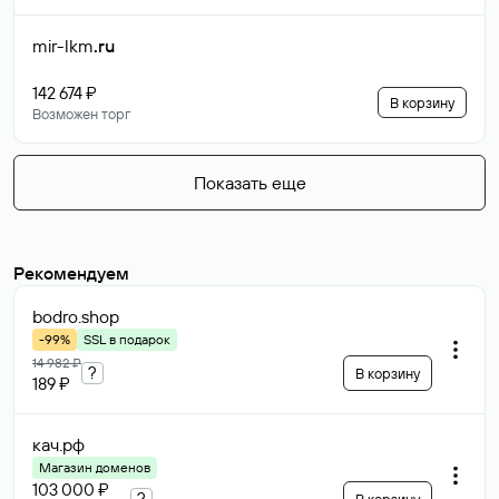
mir-lkm
.ru
142 674 ₽
В корзину
Возможен торг
Показать еще
Рекомендуем
bodro
.shop
-99%
SSL в подарок
14 982 ₽
?
В корзину
189 ₽
кач
.рф
Магазин доменов
103 000 ₽
?