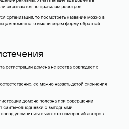
ещение рекламы. Узнать владельца домена в
или скрываются по правилам реестров.
ется организация, то посмотреть название можно в
дельцем доменного имени через форму обратной
 истечения
ата регистрации домена не всегда совпадает с
Соответственно, ее можно назвать датой окончания
егистрации домена полезна при совершении
ют сайты-однодневки с выгодными
 повод усомниться в чистоте намерений авторов