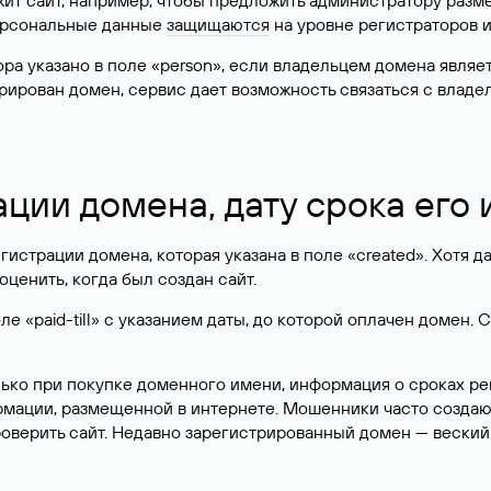
жит сайт, например, чтобы предложить администратору разм
персональные данные
защищаются
на уровне регистраторов 
атора указано в поле «person», если владельцем домена явля
истрирован домен, сервис дает возможность связаться с вла
ации домена, дату срока его
гистрации домена, которая указана в поле «created». Хотя д
оценить, когда был создан сайт.
 «paid-till» с указанием даты, до которой оплачен домен. 
лько при покупке доменного имени, информация о сроках р
ормации, размещенной в интернете. Мошенники часто созда
оверить сайт. Недавно зарегистрированный домен — веский