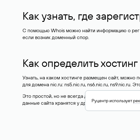
Как узнать, где зареги
С помощью Whois можно найти информацию о регист
если возник доменный спор.
Как определить хостинг
Узнать, на каком хостинге размещен сайт, можно
для домена nic.ru: ns5.nic.ru, ns6.nic.ru, ns9.nic.ru.
Это простой, но не всегда достоверный способ у
Руцентр использует
ре
данные сайта хранятся у другого хостинг-провайд
Как узнать актуальные