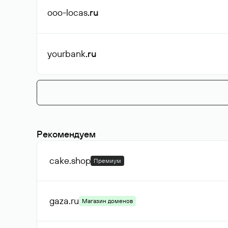
ooo-locas
.ru
yourbank
.ru
Рекомендуем
cake
.shop
Премиум
gaza
.ru
Магазин доменов