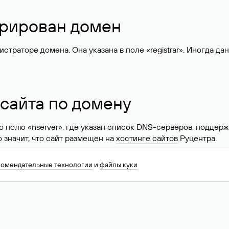
стрирован домен
раторе домена. Она указана в поле «registrar». Иногда да
 сайта по домену
 по полю «nserver», где указан список DNS-серверов, подд
 Это значит, что сайт размещен на
хостинге сайтов
Руцентра.
знать хостинг-провайдера сайта. Иногда владельцы сайтов 
комендательные технологии
и
файлы куки
ера.
 DNS домена