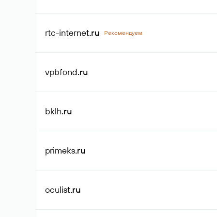
rtc-internet
.ru
Рекомендуем
vpbfond
.ru
bklh
.ru
primeks
.ru
oculist
.ru