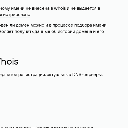
ому имени не внесена в whois и не выдается в
егистрировано
.
боден ли домен можно и в процессе подбора имени
воляет получить данные об истории домена и его
hois
вершится регистрация, актуальные DNS-серверы,