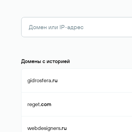
Домены с историей
gidrosfera
.ru
reget
.com
webdesigners
.ru