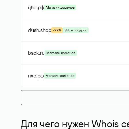
цбэ
.рф
Магазин доменов
dush
.shop
-99%
SSL в подарок
bsck
.ru
Магазин доменов
пхс
.рф
Магазин доменов
Для чего нужен Whois с