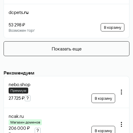
dcpets
.ru
53 298 ₽
В корзину
Возможен торг
Показать еще
Рекомендуем
nebo
.shop
Премиум
27 725 ₽
?
В корзину
ncak
.ru
Магазин доменов
206 000 ₽
?
В корзину