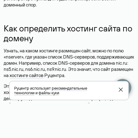
доменный спор.
Как определить хостинг сайта по
домену
Узнать, на каком хостинге размещен сайт, можно по полю
«nserver», где указан список DNS-серверов, поддерживающих
домен. Например, список DNS-серверов для домена nic.ru:
ns5.nic.ru, ns6.nic.ru, ns9.nic.ru. Это значит, что сайт размещен
на
хостинге сайтов
Руцентра.
Это простой, но не всегда достоверный способ узнать
Руцентр использует
рекомендательные
хостинг-провайдера сайта. Иногда владельцы сайтов
технологии
и
файлы куки
делегируют домен на бесплатные DNS-серверы, а данные
сайта хранятся у другого хостинг-провайдера.
Как узнать актуальные DNS
домена