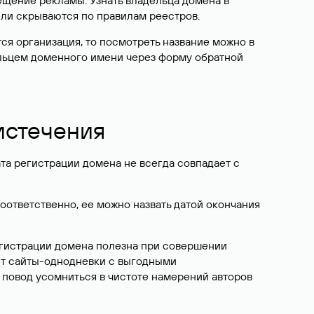
ещение рекламы. Узнать владельца домена в
или скрываются по правилам реестров.
ется организация, то посмотреть название можно в
дельцем доменного имени через форму обратной
 истечения
ата регистрации домена не всегда совпадает с
Соответственно, ее можно назвать датой окончания
егистрации домена полезна при совершении
ют сайты-однодневки с выгодными
 повод усомниться в чистоте намерений авторов