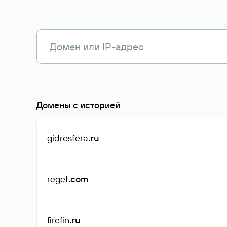
Домены с историей
gidrosfera
.ru
reget
.com
firefin
.ru