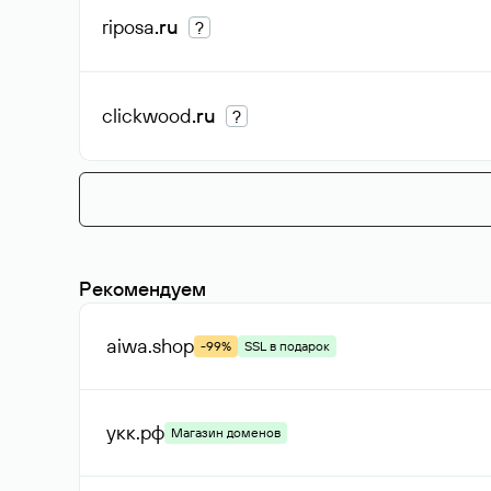
riposa
.ru
?
clickwood
.ru
?
Рекомендуем
aiwa
.shop
-99%
SSL в подарок
укк
.рф
Магазин доменов