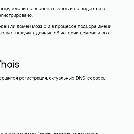
ому имени не внесена в whois и не выдается в
егистрировано
.
боден ли домен можно и в процессе подбора имени
воляет получить данные об истории домена и его
hois
вершится регистрация, актуальные DNS-серверы,