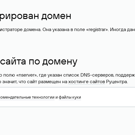
стрирован домен
раторе домена. Она указана в поле «registrar». Иногда да
 сайта по домену
 по полю «nserver», где указан список DNS-серверов, подд
 Это значит, что сайт размещен на
хостинге сайтов
Руцентра.
знать хостинг-провайдера сайта. Иногда владельцы сайтов 
комендательные технологии
и
файлы куки
ера.
 DNS домена