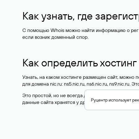
Как узнать, где зареги
С помощью Whois можно найти информацию о регист
если возник доменный спор.
Как определить хостинг
Узнать, на каком хостинге размещен сайт, можно
для домена nic.ru: ns5.nic.ru, ns6.nic.ru, ns9.nic.ru.
Это простой, но не всегда достоверный способ у
Руцентр использует
ре
данные сайта хранятся у другого хостинг-провайд
Как узнать актуальные