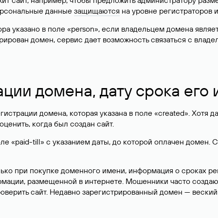
жит сайт, например, чтобы предложить администратору разм
персональные данные
защищаются
на уровне регистраторов 
атора указано в поле «person», если владельцем домена явля
истрирован домен, сервис дает возможность связаться с вла
ации домена, дату срока его
гистрации домена, которая указана в поле «created». Хотя д
оценить, когда был создан сайт.
 «paid-till» с указанием даты, до которой оплачен домен. 
лько при покупке доменного имени, информация о сроках р
ормации, размещенной в интернете. Мошенники часто созда
оверить сайт. Недавно зарегистрированный домен — веский