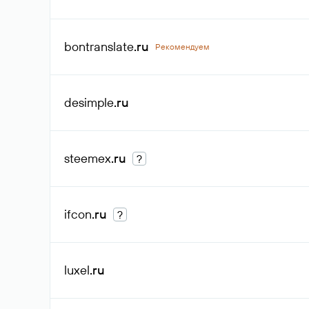
bontranslate
.ru
Рекомендуем
desimple
.ru
steemex
.ru
?
ifcon
.ru
?
luxel
.ru