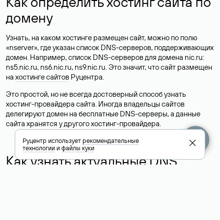
Как определить хостинг сайта по
домену
Узнать, на каком хостинге размещен сайт, можно по полю
«nserver», где указан список DNS-серверов, поддерживающих
домен. Например, список DNS-серверов для домена nic.ru:
ns5.nic.ru, ns6.nic.ru, ns9.nic.ru. Это значит, что сайт размещен
на
хостинге сайтов
Руцентра.
Это простой, но не всегда достоверный способ узнать
хостинг-провайдера сайта. Иногда владельцы сайтов
делегируют домен на бесплатные DNS-серверы, а данные
сайта хранятся у другого хостинг-провайдера.
Руцентр использует
рекомендательные
технологии
и
файлы куки
Как узнать актуальные DNS
домена
О том, где можно посмотреть список DNS-серверов для
домена в сервисе Whois, мы написали выше. Порядок
действий такой же, как при определении хостинга: необходимо