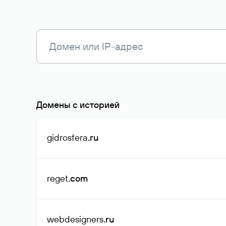
Домены с историей
gidrosfera
.ru
reget
.com
webdesigners
.ru