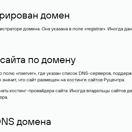
стрирован домен
раторе домена. Она указана в поле «registrar». Иногда да
 сайта по домену
 по полю «nserver», где указан список DNS-серверов, подд
 Это значит, что сайт размещен на
хостинге сайтов
Руцентра.
знать хостинг-провайдера сайта. Иногда владельцы сайтов 
ера.
 DNS домена