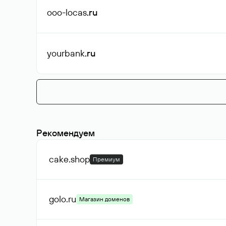
ooo-locas
.ru
yourbank
.ru
Рекомендуем
cake
.shop
Премиум
golo
.ru
Магазин доменов