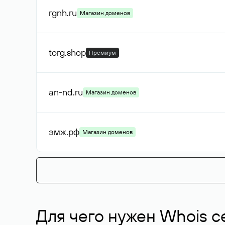
rgnh
.ru
Магазин доменов
torg
.shop
Премиум
an-nd
.ru
Магазин доменов
эмж
.рф
Магазин доменов
Для чего нужен Whois с