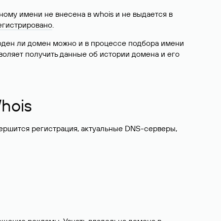
ому имени не внесена в whois и не выдается в
егистрировано
.
боден ли домен можно и в процессе подбора имени
воляет получить данные об истории домена и его
hois
вершится регистрация, актуальные DNS-серверы,