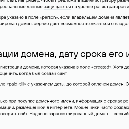
жит сайт, например, чтобы предложить администратору разм
персональные данные
защищаются
на уровне регистраторов 
атора указано в поле «person», если владельцем домена явля
истрирован домен, сервис дает возможность связаться с вла
ации домена, дату срока его
гистрации домена, которая указана в поле «created». Хотя д
оценить, когда был создан сайт.
 «paid-till» с указанием даты, до которой оплачен домен. 
лько при покупке доменного имени, информация о сроках р
ормации, размещенной в интернете. Мошенники часто созда
оверить сайт. Недавно зарегистрированный домен — веский