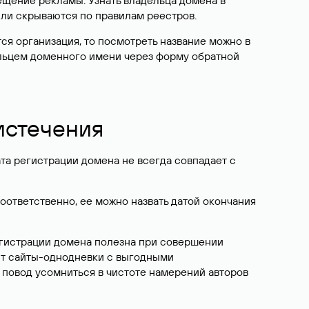
ещение рекламы. Узнать владельца домена в
или скрываются по правилам реестров.
ется организация, то посмотреть название можно в
дельцем доменного имени через форму обратной
 истечения
ата регистрации домена не всегда совпадает с
Соответственно, ее можно назвать датой окончания
егистрации домена полезна при совершении
ют сайты-однодневки с выгодными
 повод усомниться в чистоте намерений авторов