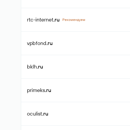
rtc-internet
.ru
Рекомендуем
vpbfond
.ru
bklh
.ru
primeks
.ru
oculist
.ru