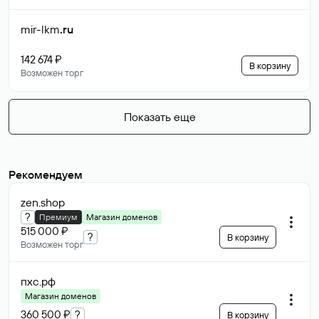
mir-lkm
.ru
142 674 ₽
В корзину
Возможен торг
Показать еще
Рекомендуем
zen
.shop
?
Премиум
Магазин доменов
515 000 ₽
?
В корзину
Возможен торг
пхс
.рф
Магазин доменов
360 500 ₽
?
В корзину