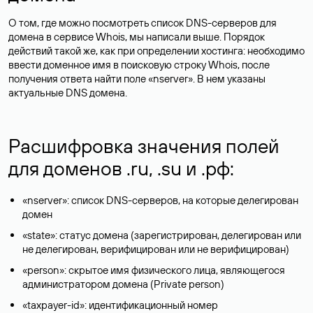
О том, где можно посмотреть список DNS-серверов для
домена в сервисе Whois, мы написали выше. Порядок
действий такой же, как при определении хостинга: необходимо
ввести доменное имя в поисковую строку Whois, после
получения ответа найти поле «nserver». В нем указаны
актуальные DNS домена.
Расшифровка значения полей
для доменов .ru, .su и .рф:
«nserver»: список DNS-серверов, на которые делегирован
домен
«state»: статус домена (зарегистрирован, делегирован или
не делегирован, верифицирован или не верифицирован)
«person»: скрытое имя физического лица, являющегося
администратором домена (Privatе person)
«taxpayer-id»: идентификационный номер