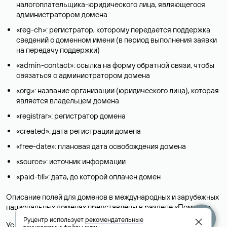
налогоплательщика-юридического лица, являющегося
администратором домена
«reg-ch»: регистратор, которому передается поддержка
сведений о доменном имени (в период выполнения заявки
на передачу поддержки)
«admin-contact»: ссылка на форму обратной связи, чтобы
связаться с администратором домена
«org»: название организации (юридического лица), которая
является владельцем домена
«registrar»: регистратор домена
«created»: дата регистрации домена
«free-date»: плановая дата освобождения домена
«source»: источник информации
«paid-till»: дата, до которой оплачен домен
Описание полей для доменов в международных и зарубежных
национальных доменах представлены в разделе «
Помощь
».
Руцентр использует
рекомендательные
Условия использования Whois-сервиса