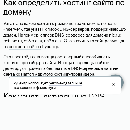
Как определить хостинг сайта по
домену
Узнать, на каком хостинге размещен сайт, можно по полю
«nserver», где указан список DNS-серверов, поддерживающих
домен. Например, список DNS-серверов для домена nic.ru:
ns5.nic.ru, ns6.nic.ru, ns9.nic.ru. Это значит, что сайт размещен
на
хостинге сайтов
Руцентра.
Это простой, но не всегда достоверный способ узнать
хостинг-провайдера сайта. Иногда владельцы сайтов
делегируют домен на бесплатные DNS-серверы, а данные
сайта хранятся у другого хостинг-провайдера.
Руцентр использует
рекомендательные
технологии
и
файлы куки
Как узнать актуальные DNS
домена
О том, где можно посмотреть список DNS-серверов для
домена в сервисе Whois, мы написали выше. Порядок
действий такой же, как при определении хостинга: необходимо