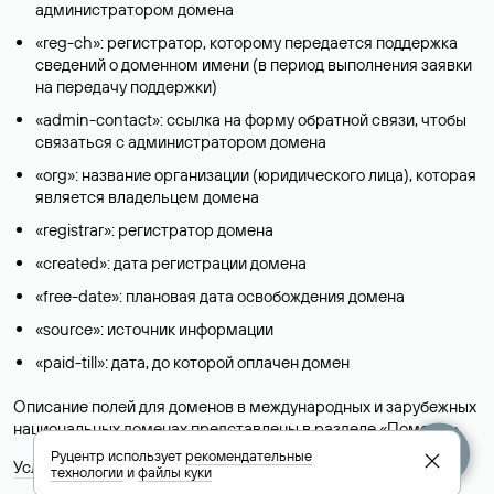
администратором домена
«reg-ch»: регистратор, которому передается поддержка
сведений о доменном имени (в период выполнения заявки
на передачу поддержки)
«admin-contact»: ссылка на форму обратной связи, чтобы
связаться с администратором домена
«org»: название организации (юридического лица), которая
является владельцем домена
«registrar»: регистратор домена
«created»: дата регистрации домена
«free-date»: плановая дата освобождения домена
«source»: источник информации
«paid-till»: дата, до которой оплачен домен
Описание полей для доменов в международных и зарубежных
национальных доменах представлены в разделе «
Помощь
».
Руцентр использует
рекомендательные
Условия использования Whois-сервиса
технологии
и
файлы куки