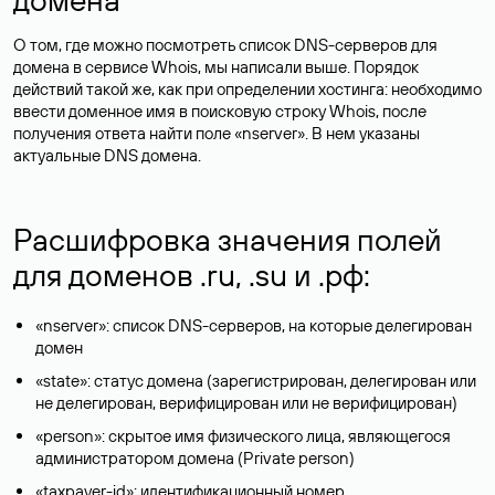
О том, где можно посмотреть список DNS-серверов для
домена в сервисе Whois, мы написали выше. Порядок
действий такой же, как при определении хостинга: необходимо
ввести доменное имя в поисковую строку Whois, после
получения ответа найти поле «nserver». В нем указаны
актуальные DNS домена.
Расшифровка значения полей
для доменов .ru, .su и .рф:
«nserver»: список DNS-серверов, на которые делегирован
домен
«state»: статус домена (зарегистрирован, делегирован или
не делегирован, верифицирован или не верифицирован)
«person»: скрытое имя физического лица, являющегося
администратором домена (Privatе person)
«taxpayer-id»: идентификационный номер