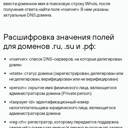
ввести доменное имя в поисковую строку Whois, после
получения ответа найти поле «nserver». В нем указаны
актуальные DNS домена.
Расшифровка значения полей
для доменов .ru, .su и .рф:
«nserver»: список DNS-серверов, на которые делегирован
домен
«state»: статус домена (зарегистрирован, делегирован или
не делегирован, верифицирован или не верифицирован)
«person»: скрытое имя физического лица, являющегося
администратором домена (Privatе person)
«taxpayer-id»: идентификационный номер
налогоплательщика-юридического лица, являющегося
администратором домена
«reg-ch»: регистратор, которому передается поддержка
сведений о доменном имени (в период выполнения заявки