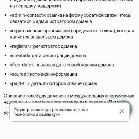
на передачу поддержки)
«admin-contact»: ссылка на форму обратной связи, чтобы
связаться с администратором домена
«org»: название организации (юридического лица), которая
является владельцем домена
«registrar»: регистратор домена
«created»: дата регистрации домена
«free-date»: плановая дата освобождения домена
«source»: источник информации
«paid-till»: дата, до которой оплачен домен
Описание полей для доменов в международных и зарубежных
национальных доменах представлены в разделе «
Помощь
».
Руцентр использует
рекомендательные
Условия использования Whois-сервиса
технологии
и
файлы куки