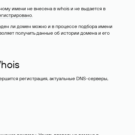
ому имени не внесена в whois и не выдается в
егистрировано
.
боден ли домен можно и в процессе подбора имени
воляет получить данные об истории домена и его
hois
вершится регистрация, актуальные DNS-серверы,