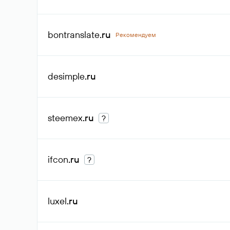
bontranslate
.ru
Рекомендуем
desimple
.ru
steemex
.ru
?
ifcon
.ru
?
luxel
.ru