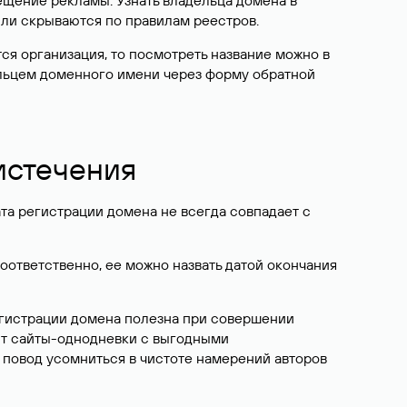
ещение рекламы. Узнать владельца домена в
или скрываются по правилам реестров.
ется организация, то посмотреть название можно в
дельцем доменного имени через форму обратной
 истечения
ата регистрации домена не всегда совпадает с
Соответственно, ее можно назвать датой окончания
егистрации домена полезна при совершении
ют сайты-однодневки с выгодными
 повод усомниться в чистоте намерений авторов