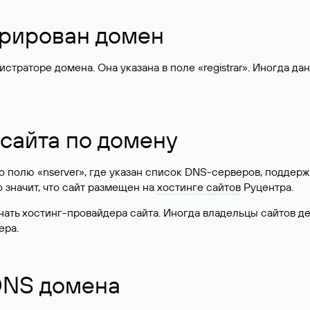
стрирован домен
раторе домена. Она указана в поле «registrar». Иногда да
 сайта по домену
 по полю «nserver», где указан список DNS-серверов, подд
 Это значит, что сайт размещен на
хостинге сайтов
Руцентра.
знать хостинг-провайдера сайта. Иногда владельцы сайтов 
ера.
 DNS домена