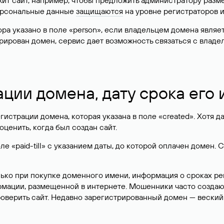
жит сайт, например, чтобы предложить администратору разм
персональные данные
защищаются
на уровне регистраторов 
атора указано в поле «person», если владельцем домена явля
истрирован домен, сервис дает возможность связаться с вла
ации домена, дату срока его
гистрации домена, которая указана в поле «created». Хотя д
оценить, когда был создан сайт.
 «paid-till» с указанием даты, до которой оплачен домен. 
лько при покупке доменного имени, информация о сроках р
ормации, размещенной в интернете. Мошенники часто созда
оверить сайт. Недавно зарегистрированный домен — веский