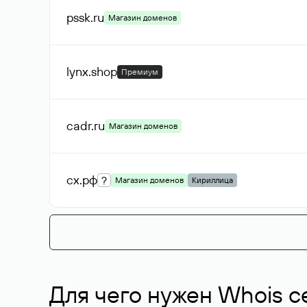
pssk
.ru
Магазин доменов
lynx
.shop
Премиум
cadr
.ru
Магазин доменов
сх
.рф
?
Магазин доменов
Кириллица
Для чего нужен Whois с