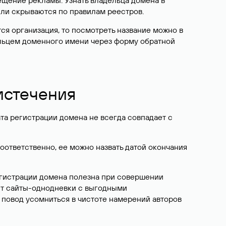
ещение рекламы. Узнать владельца домена в
или скрываются по правилам реестров.
ется организация, то посмотреть название можно в
дельцем доменного имени через форму обратной
 истечения
ата регистрации домена не всегда совпадает с
Соответственно, ее можно назвать датой окончания
егистрации домена полезна при совершении
ют сайты-однодневки с выгодными
 повод усомниться в чистоте намерений авторов