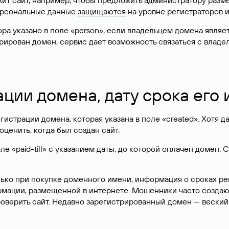
жит сайт, например, чтобы предложить администратору разм
персональные данные
защищаются
на уровне регистраторов 
атора указано в поле «person», если владельцем домена явля
истрирован домен, сервис дает возможность связаться с вла
ации домена, дату срока его
гистрации домена, которая указана в поле «created». Хотя д
оценить, когда был создан сайт.
 «paid-till» с указанием даты, до которой оплачен домен. 
лько при покупке доменного имени, информация о сроках р
ормации, размещенной в интернете. Мошенники часто созда
оверить сайт. Недавно зарегистрированный домен — веский