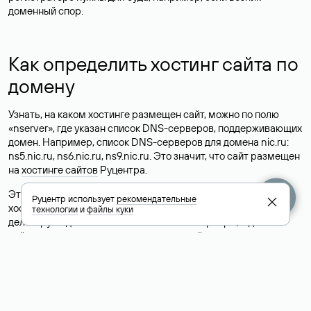
доменный спор.
Как определить хостинг сайта по
домену
Узнать, на каком хостинге размещен сайт, можно по полю
«nserver», где указан список DNS-серверов, поддерживающих
домен. Например, список DNS-серверов для домена nic.ru:
ns5.nic.ru, ns6.nic.ru, ns9.nic.ru. Это значит, что сайт размещен
на
хостинге сайтов
Руцентра.
Это простой, но не всегда достоверный способ узнать
Руцентр использует
рекомендательные
хостинг-провайдера сайта. Иногда владельцы сайтов
технологии
и
файлы куки
делегируют домен на бесплатные DNS-серверы, а данные
сайта хранятся у другого хостинг-провайдера.
Как узнать актуальные DNS
домена