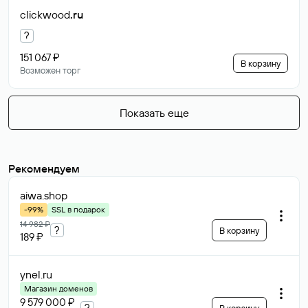
clickwood
.ru
?
151 067 ₽
В корзину
Возможен торг
Показать еще
Рекомендуем
aiwa
.shop
-99%
SSL в подарок
14 982 ₽
?
В корзину
189 ₽
ynel
.ru
Магазин доменов
9 579 000 ₽
?