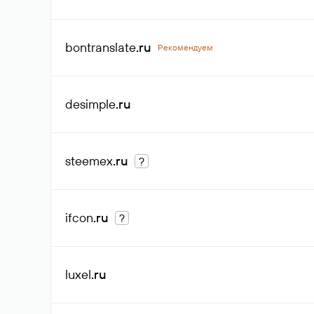
bontranslate
.ru
Рекомендуем
desimple
.ru
steemex
.ru
?
ifcon
.ru
?
luxel
.ru