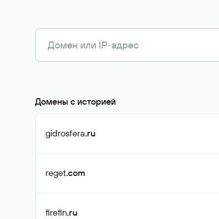
Домены с историей
gidrosfera
.ru
reget
.com
firefin
.ru