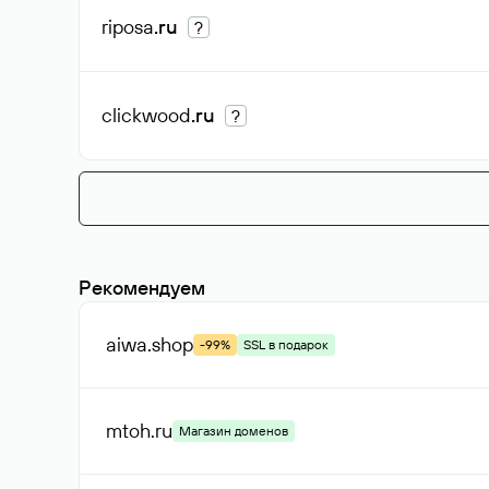
riposa
.ru
?
clickwood
.ru
?
Рекомендуем
aiwa
.shop
-99%
SSL в подарок
mtoh
.ru
Магазин доменов