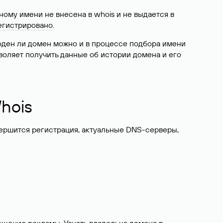
ому имени не внесена в whois и не выдается в
егистрировано
.
боден ли домен можно и в процессе подбора имени
воляет получить данные об истории домена и его
hois
вершится регистрация, актуальные DNS-серверы,