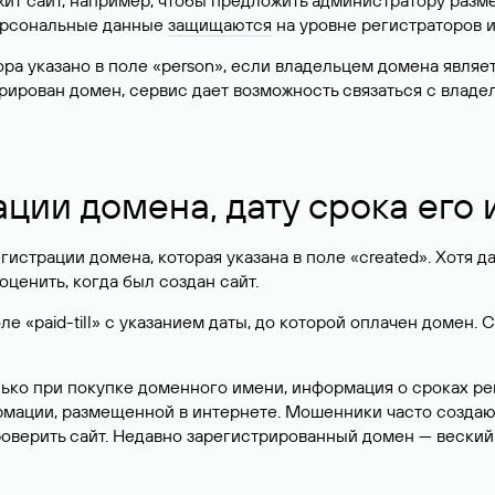
жит сайт, например, чтобы предложить администратору разм
персональные данные
защищаются
на уровне регистраторов 
атора указано в поле «person», если владельцем домена явля
истрирован домен, сервис дает возможность связаться с вла
ации домена, дату срока его
гистрации домена, которая указана в поле «created». Хотя д
оценить, когда был создан сайт.
 «paid-till» с указанием даты, до которой оплачен домен. 
лько при покупке доменного имени, информация о сроках р
ормации, размещенной в интернете. Мошенники часто созда
оверить сайт. Недавно зарегистрированный домен — веский