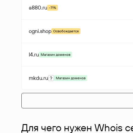
a880
.ru
-71%
ogni
.shop
Освобождается
l4
.ru
Магазин доменов
mkdu
.ru
?
Магазин доменов
Для чего нужен Whois с