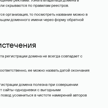
ещение рекламы. Узнать владельца домена в
или скрываются по правилам реестров.
ется организация, то посмотреть название можно в
дельцем доменного имени через форму обратной
 истечения
ата регистрации домена не всегда совпадает с
Соответственно, ее можно назвать датой окончания
егистрации домена полезна при совершении
ют сайты-однодневки с выгодными
 повод усомниться в чистоте намерений авторов