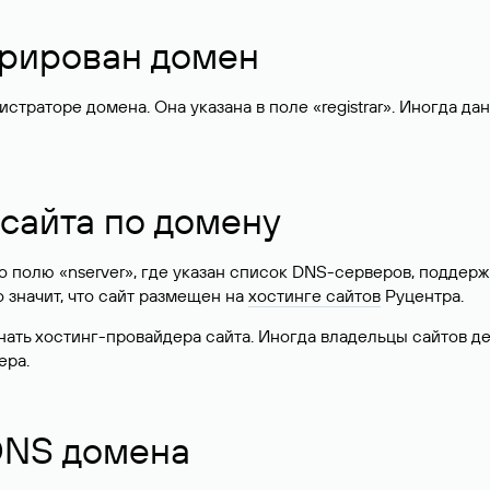
стрирован домен
раторе домена. Она указана в поле «registrar». Иногда да
 сайта по домену
 по полю «nserver», где указан список DNS-серверов, подд
 Это значит, что сайт размещен на
хостинге сайтов
Руцентра.
знать хостинг-провайдера сайта. Иногда владельцы сайтов 
ера.
 DNS домена