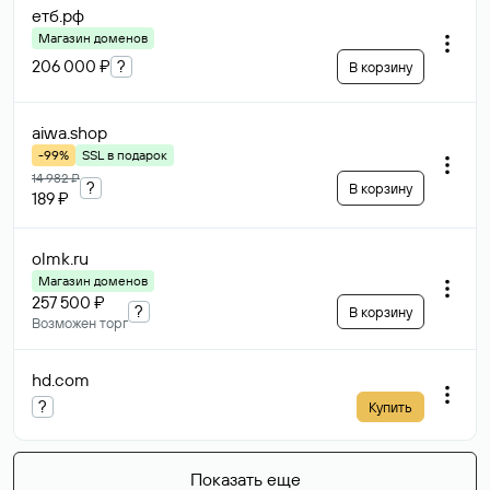
етб
.рф
Магазин доменов
206 000 ₽
?
В корзину
aiwa
.shop
-99%
SSL в подарок
14 982 ₽
?
В корзину
189 ₽
olmk
.ru
Магазин доменов
257 500 ₽
?
В корзину
Возможен торг
hd
.com
?
Купить
Показать еще