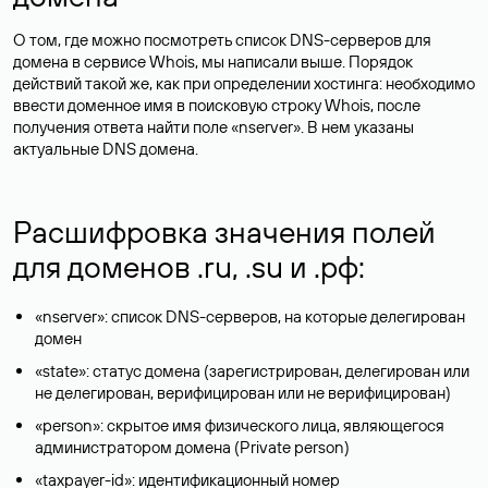
О том, где можно посмотреть список DNS-серверов для
домена в сервисе Whois, мы написали выше. Порядок
действий такой же, как при определении хостинга: необходимо
ввести доменное имя в поисковую строку Whois, после
получения ответа найти поле «nserver». В нем указаны
актуальные DNS домена.
Расшифровка значения полей
для доменов .ru, .su и .рф:
«nserver»: список DNS-серверов, на которые делегирован
домен
«state»: статус домена (зарегистрирован, делегирован или
не делегирован, верифицирован или не верифицирован)
«person»: скрытое имя физического лица, являющегося
администратором домена (Privatе person)
«taxpayer-id»: идентификационный номер