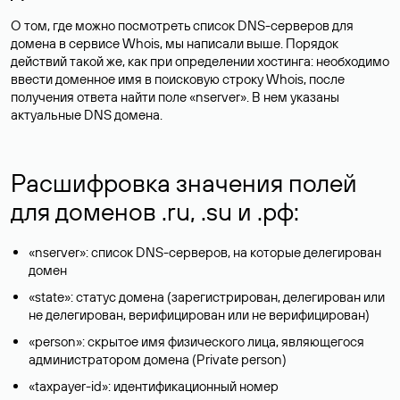
О том, где можно посмотреть список DNS-серверов для
домена в сервисе Whois, мы написали выше. Порядок
действий такой же, как при определении хостинга: необходимо
ввести доменное имя в поисковую строку Whois, после
получения ответа найти поле «nserver». В нем указаны
актуальные DNS домена.
Расшифровка значения полей
для доменов .ru, .su и .рф:
«nserver»: список DNS-серверов, на которые делегирован
домен
«state»: статус домена (зарегистрирован, делегирован или
не делегирован, верифицирован или не верифицирован)
«person»: скрытое имя физического лица, являющегося
администратором домена (Privatе person)
«taxpayer-id»: идентификационный номер