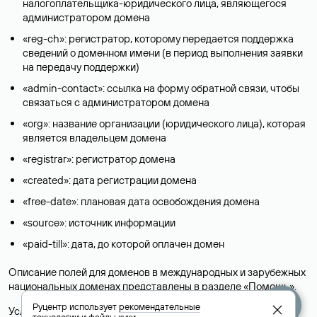
налогоплательщика-юридического лица, являющегося
администратором домена
«reg-ch»: регистратор, которому передается поддержка
сведений о доменном имени (в период выполнения заявки
на передачу поддержки)
«admin-contact»: ссылка на форму обратной связи, чтобы
связаться с администратором домена
«org»: название организации (юридического лица), которая
является владельцем домена
«registrar»: регистратор домена
«created»: дата регистрации домена
«free-date»: плановая дата освобождения домена
«source»: источник информации
«paid-till»: дата, до которой оплачен домен
Описание полей для доменов в международных и зарубежных
национальных доменах представлены в разделе «
Помощь
».
Руцентр использует
рекомендательные
Условия использования Whois-сервиса