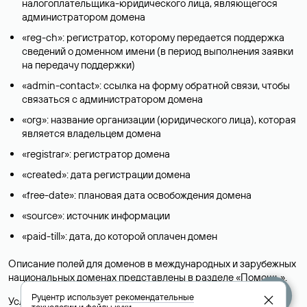
налогоплательщика-юридического лица, являющегося
администратором домена
«reg-ch»: регистратор, которому передается поддержка
сведений о доменном имени (в период выполнения заявки
на передачу поддержки)
«admin-contact»: ссылка на форму обратной связи, чтобы
связаться с администратором домена
«org»: название организации (юридического лица), которая
является владельцем домена
«registrar»: регистратор домена
«created»: дата регистрации домена
«free-date»: плановая дата освобождения домена
«source»: источник информации
«paid-till»: дата, до которой оплачен домен
Описание полей для доменов в международных и зарубежных
национальных доменах представлены в разделе «
Помощь
».
Руцентр использует
рекомендательные
Условия использования Whois-сервиса