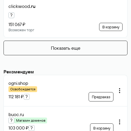
clickwood
.ru
?
151 067 ₽
В корзину
Возможен торг
Показать еще
Рекомендуем
ogni
.shop
Освобождается
112 181 ₽
?
Предзаказ
buoc
.ru
?
Магазин доменов
103 000 ₽
?
В корзину