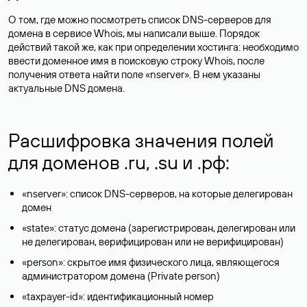
О том, где можно посмотреть список DNS-серверов для
домена в сервисе Whois, мы написали выше. Порядок
действий такой же, как при определении хостинга: необходимо
ввести доменное имя в поисковую строку Whois, после
получения ответа найти поле «nserver». В нем указаны
актуальные DNS домена.
Расшифровка значения полей
для доменов .ru, .su и .рф:
«nserver»: список DNS-серверов, на которые делегирован
домен
«state»: статус домена (зарегистрирован, делегирован или
не делегирован, верифицирован или не верифицирован)
«person»: скрытое имя физического лица, являющегося
администратором домена (Privatе person)
«taxpayer-id»: идентификационный номер