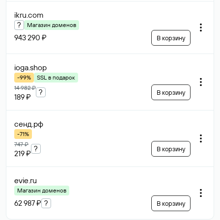
ikru
.com
?
Магазин доменов
943 290 ₽
В корзину
ioga
.shop
-99%
SSL в подарок
14 982 ₽
?
В корзину
189 ₽
сенд
.рф
-71%
747 ₽
?
В корзину
219 ₽
evie
.ru
Магазин доменов
62 987 ₽
?
В корзину