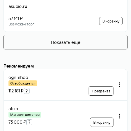
asubio
.ru
57 141 ₽
В корзину
Возможен торг
Показать еще
Рекомендуем
ogni
.shop
Освобождается
112 181 ₽
?
Предзаказ
afri
.ru
Магазин доменов
75 000 ₽
?
В корзину