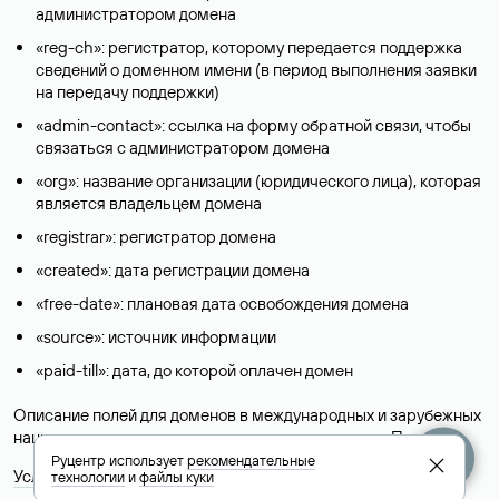
администратором домена
«reg-ch»: регистратор, которому передается поддержка
сведений о доменном имени (в период выполнения заявки
на передачу поддержки)
«admin-contact»: ссылка на форму обратной связи, чтобы
связаться с администратором домена
«org»: название организации (юридического лица), которая
является владельцем домена
«registrar»: регистратор домена
«created»: дата регистрации домена
«free-date»: плановая дата освобождения домена
«source»: источник информации
«paid-till»: дата, до которой оплачен домен
Описание полей для доменов в международных и зарубежных
национальных доменах представлены в разделе «
Помощь
».
Руцентр использует
рекомендательные
Условия использования Whois-сервиса
технологии
и
файлы куки