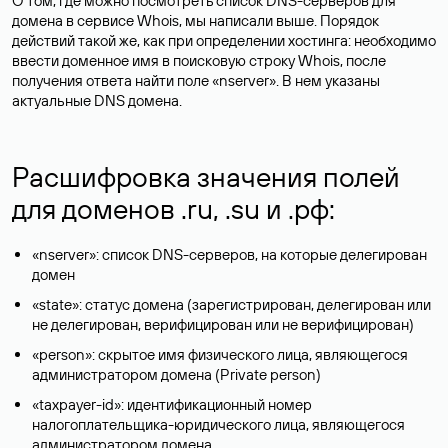
О том, где можно посмотреть список DNS-серверов для
домена в сервисе Whois, мы написали выше. Порядок
действий такой же, как при определении хостинга: необходимо
ввести доменное имя в поисковую строку Whois, после
получения ответа найти поле «nserver». В нем указаны
актуальные DNS домена.
Расшифровка значения полей
для доменов .ru, .su и .рф:
«nserver»: список DNS-серверов, на которые делегирован
домен
«state»: статус домена (зарегистрирован, делегирован или
не делегирован, верифицирован или не верифицирован)
«person»: скрытое имя физического лица, являющегося
администратором домена (Privatе person)
«taxpayer-id»: идентификационный номер
налогоплательщика-юридического лица, являющегося
администратором домена