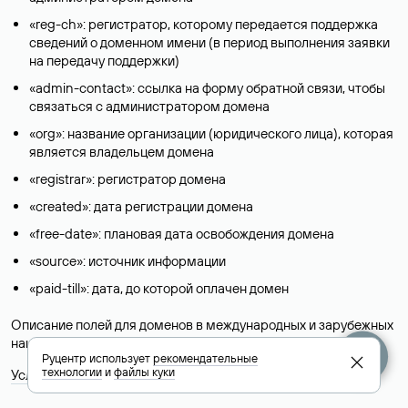
«reg-ch»: регистратор, которому передается поддержка
сведений о доменном имени (в период выполнения заявки
на передачу поддержки)
«admin-contact»: ссылка на форму обратной связи, чтобы
связаться с администратором домена
«org»: название организации (юридического лица), которая
является владельцем домена
«registrar»: регистратор домена
«created»: дата регистрации домена
«free-date»: плановая дата освобождения домена
«source»: источник информации
«paid-till»: дата, до которой оплачен домен
Описание полей для доменов в международных и зарубежных
национальных доменах представлены в разделе «
Помощь
».
Руцентр использует
рекомендательные
технологии
и
файлы куки
Условия использования Whois-сервиса